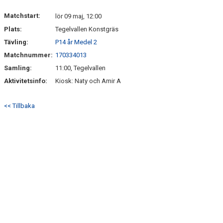
DOKUMENT
Matchstart:
lör 09 maj, 12:00
Plats:
Tegelvallen Konstgräs
VÅRA LAG
Tävling:
P14 år Medel 2
KLUBBKLÄDER
Matchnummer:
170334013
Samling:
11:00, Tegelvallen
ÖVERSVÄMNINGEN
Aktivitetsinfo:
Kiosk: Naty och Amir A
SAMARBETSPARTNERS
<< Tillbaka
TEGELVALLEN 2.0