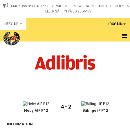
HJÄLP OSS BYGGA UPP TEGELVALLEN IGEN SWISHA EN SLANT TILL 123 092 15 
ELLER SÄTT IN PÅ BG 255-6405
HEBY AIF
LOGGA IN
HEM
KONTAKT
NYHETER
OM KLUBBEN
MEDLEM I HEBY AIF
4 - 2
Heby AIF P12
Bälinge IF P12
KALENDER
MATCHER
INFORMATION