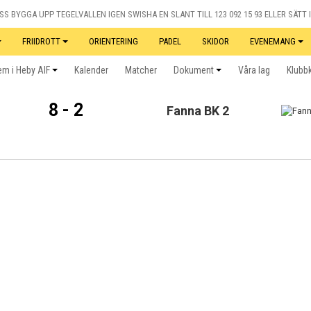
S BYGGA UPP TEGELVALLEN IGEN SWISHA EN SLANT TILL 123 092 15 93 ELLER SÄTT I
FRIIDROTT
ORIENTERING
PADEL
SKIDOR
EVENEMANG
m i Heby AIF
Kalender
Matcher
Dokument
Våra lag
Klubb
8 - 2
Fanna BK 2