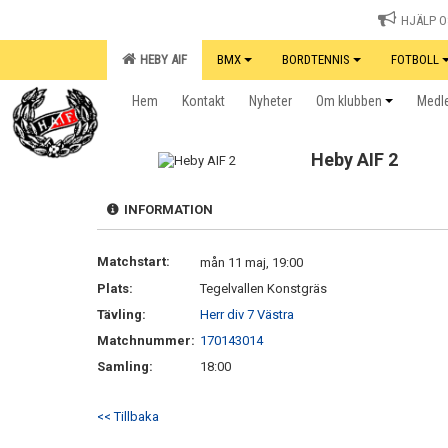
HJÄLP OS
HEBY AIF
BMX
BORDTENNIS
FOTBOLL
Hem
Kontakt
Nyheter
Om klubben
Medle
Heby AIF 2
INFORMATION
Matchstart:
mån 11 maj, 19:00
Plats:
Tegelvallen Konstgräs
Tävling:
Herr div 7 Västra
Matchnummer:
170143014
Samling:
18:00
<< Tillbaka