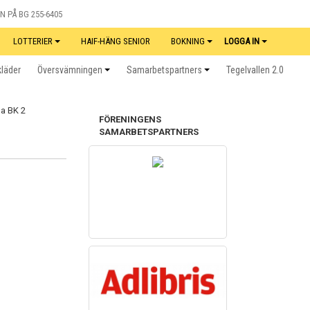
N PÅ BG 255-6405
LOTTERIER
HAIF-HÄNG SENIOR
BOKNING
LOGGA IN
kläder
Översvämningen
Samarbetspartners
Tegelvallen 2.0
FÖRENINGENS
SAMARBETSPARTNERS