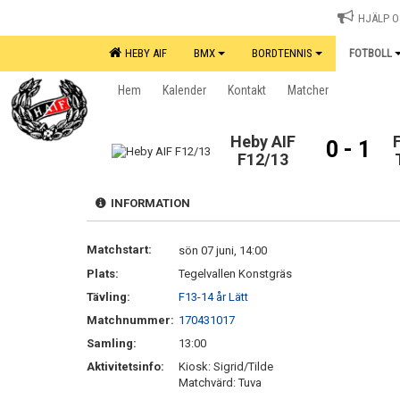
HJÄLP OS
HEBY AIF
BMX
BORDTENNIS
FOTBOLL
Hem
Kalender
Kontakt
Matcher
Heby AIF
0 - 1
F12/13
INFORMATION
Matchstart:
sön 07 juni, 14:00
Plats:
Tegelvallen Konstgräs
Tävling:
F13-14 år Lätt
Matchnummer:
170431017
Samling:
13:00
Aktivitetsinfo:
Kiosk: Sigrid/Tilde
Matchvärd: Tuva