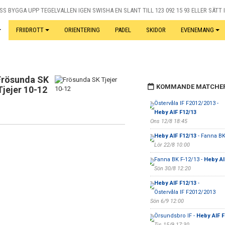
S BYGGA UPP TEGELVALLEN IGEN SWISHA EN SLANT TILL 123 092 15 93 ELLER SÄTT I
FRIIDROTT
ORIENTERING
PADEL
SKIDOR
EVENEMANG
Frösunda SK
KOMMANDE MATCHE
Tjejer 10-12
Östervåla IF F2012/2013 -
Heby AIF F12/13
Ons 12/8 18:45
Heby AIF F12/13
- Fanna BK
Lör 22/8 10:00
Fanna BK F-12/13 -
Heby AI
Sön 30/8 12:20
Heby AIF F12/13
-
Östervåla IF F2012/2013
Sön 6/9 12:00
Örsundsbro IF -
Heby AIF F
Tis 15/9 17:30