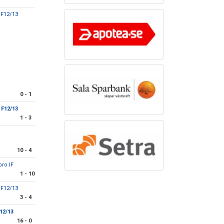
 F12/13
0 - 1
 F12/13
1 - 3
10 - 4
ro IF
1 - 10
 F12/13
3 - 4
12/13
16 - 0