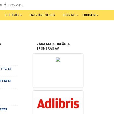
N PÅ BG 255-6405
LOTTERIER
HAIF-HÄNG SENIOR
BOKNING
LOGGA IN
R
VÅRA MATCHKLÄDER
SPONSRAS AV
 F-12/13
F F12/13
12/13