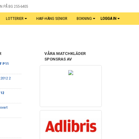
N PÅ BG 255-6405
LOTTERIER
HAIF-HÄNG SENIOR
BOKNING
LOGGA IN
R
VÅRA MATCHKLÄDER
SPONSRAS AV
F P11
P2012 2
P12
svart