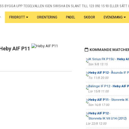
S BYGGA UPP TEGELVALLEN IGEN SWISHA EN SLANT TILL 123 092 15 93 ELLER SÄTT I
FRIIDROTT
ORIENTERING
PADEL
SKIDOR
EVENEMANG
Heby AIF P11
KOMMANDE MATCHE
IK Sirius FK P15U -
Heby AI
Sön 9/8 13:15
Heby AIF P12
- Åsunda IF 
Tis 11/8 20:00
Bälinge IF P12 -
Heby AIF 
Lör 15/8 11:00
Heby AIF P11
- Storvreta IK 
Sön 16/8 17:00
Heby AIF P12
-
Storvreta IK Vit U14 (2012)
Lör 22/8 12:00