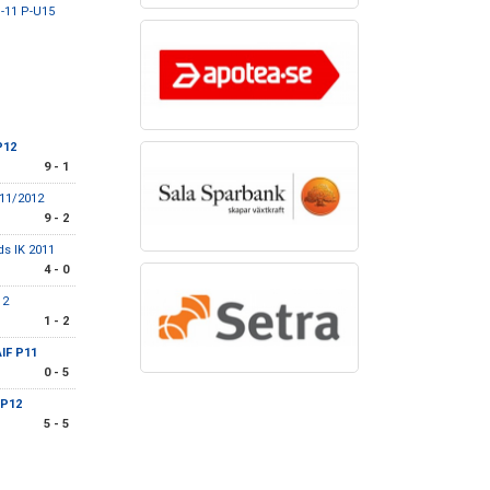
P-11 P-U15
P12
9 - 1
011/2012
9 - 2
ds IK 2011
4 - 0
12
1 - 2
IF P11
0 - 5
 P12
5 - 5