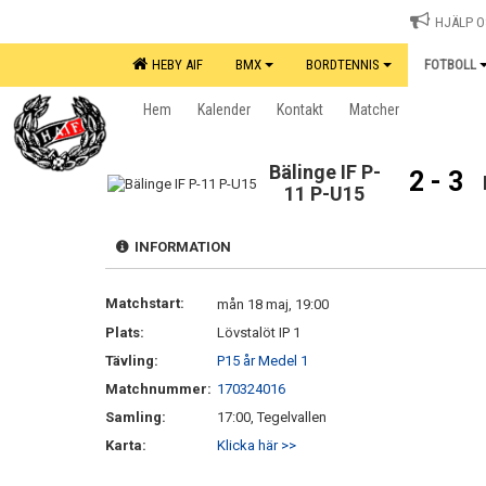
HJÄLP OS
HEBY AIF
BMX
BORDTENNIS
FOTBOLL
Hem
Kalender
Kontakt
Matcher
Bälinge IF P-
2 - 3
11 P-U15
INFORMATION
Matchstart:
mån 18 maj, 19:00
Plats:
Lövstalöt IP 1
Tävling:
P15 år Medel 1
Matchnummer:
170324016
Samling:
17:00, Tegelvallen
Karta:
Klicka här >>