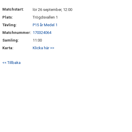
Matchstart:
lör 26 september, 12:00
Plats:
Trögdsvallen 1
Tävling:
P15 år Medel 1
Matchnummer:
170324064
Samling:
11:00
Karta:
Klicka här >>
<< Tillbaka