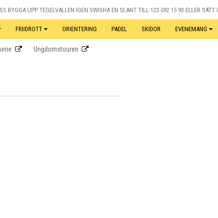
S BYGGA UPP TEGELVALLEN IGEN SWISHA EN SLANT TILL 123 092 15 93 ELLER SÄTT I
FRIIDROTT
ORIENTERING
PADEL
SKIDOR
EVENEMANG
erie
Ungdomstouren