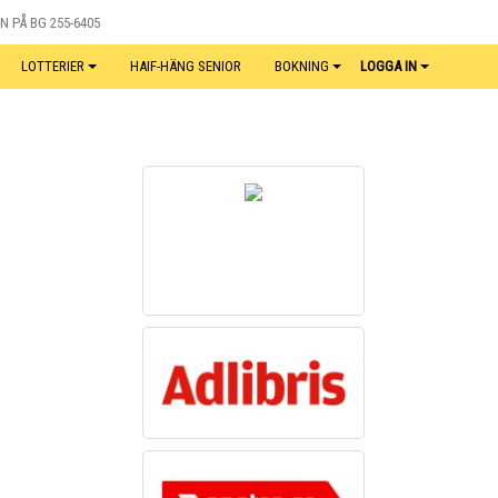
N PÅ BG 255-6405
LOTTERIER
HAIF-HÄNG SENIOR
BOKNING
LOGGA IN