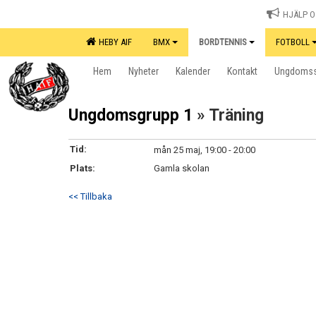
HJÄLP OS
HEBY AIF
BMX
BORDTENNIS
FOTBOLL
Hem
Nyheter
Kalender
Kontakt
Ungdomss
Ungdomsgrupp 1
» Träning
Tid:
mån 25 maj, 19:00 - 20:00
Plats:
Gamla skolan
<< Tillbaka