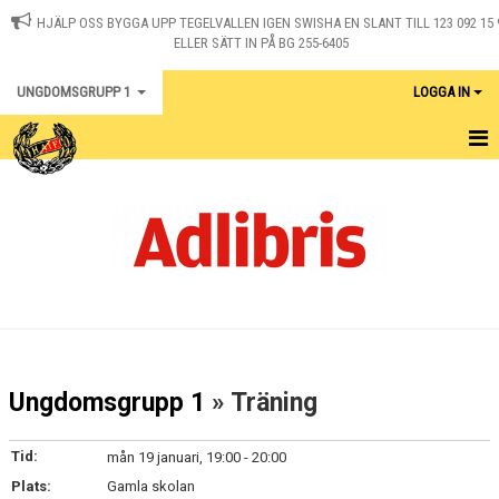
HJÄLP OSS BYGGA UPP TEGELVALLEN IGEN SWISHA EN SLANT TILL 123 092 15 
ELLER SÄTT IN PÅ BG 255-6405
UNGDOMSGRUPP 1
LOGGA IN
HEM
NYHETER
KALENDER
KONTAKT
UNGDOMSSERIE
Ungdomsgrupp 1
» Träning
UNGDOMSTOUREN
Tid:
mån 19 januari, 19:00 - 20:00
Plats:
Gamla skolan