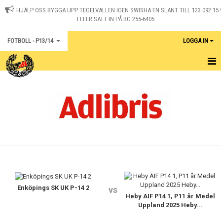
HJÄLP OSS BYGGA UPP TEGELVALLEN IGEN SWISHA EN SLANT TILL 123 092 15 
ELLER SÄTT IN PÅ BG 255-6405
FOTBOLL - P13/14
LOGGA IN
HEM
KALENDER
KONTAKT
MATCHER
Enköpings SK UK P-14 2
vs
Heby AIF P14 1, P11 år Medel
Uppland 2025 Heby...