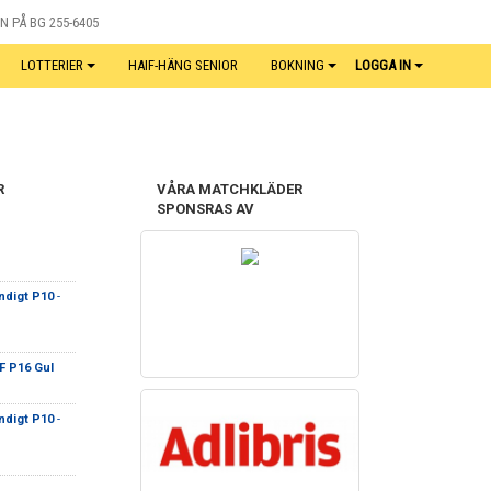
N PÅ BG 255-6405
LOTTERIER
HAIF-HÄNG SENIOR
BOKNING
LOGGA IN
R
VÅRA MATCHKLÄDER
SPONSRAS AV
ndigt P10
-
F P16 Gul
ndigt P10
-