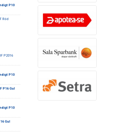
ndigt P10
IF Röd
 IF P2016
ndigt P10
F P16 Gul
ndigt P10
16 Gul