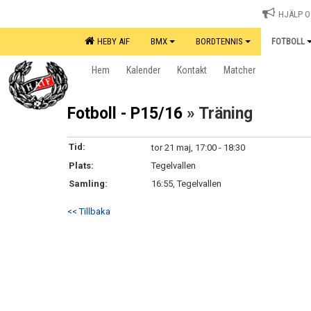
HJÄLP OS
HEBY AIF
BMX
BORDTENNIS
FOTBOLL
Hem
Kalender
Kontakt
Matcher
Fotboll - P15/16
» Träning
Tid:
tor 21 maj, 17:00 - 18:30
Plats:
Tegelvallen
Samling:
16:55, Tegelvallen
<< Tillbaka