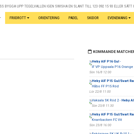
S BYGGA UPP TEGELVALLEN IGEN SWISHA EN SLANT TILL 123 092 15 93 ELLER SÄTT I
FRIIDROTT
ORIENTERING
PADEL
SKIDOR
EVENEMANG
KOMMANDE MATCHE
Heby AIF P16 Gul
-
IF VP Uppsala P16 Orange
Sön 16/8 12:00
Heby AIF P15 Gul/Svart Ra
Håbo FF P15 Röd
Lör 22/8 11:00
Vaksala SK Röd 2 -
Heby AI
Sön 23/8 11:30
Heby AIF P15 Gul/Svart Ra
Knarrbacken FC Vit
Sön 23/8 16:00
Enköpings SK UK P-15 1 -