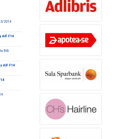
13/2014
 AIF F14
la Blå
y AIF F14
F14
14