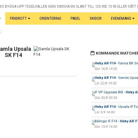
S BYGGA UPP TEGELVALLEN IGEN SWISHA EN SLANT TILL 123 092 15 93 ELLER SÄTT I
FRIIDROTT
ORIENTERING
PADEL
SKIDOR
EVENEMANG
t
amla Upsala
KOMMANDE MATCHE
SK F14
Heby AIF F14
- Fanna BK Sv
Sön 16/8 14:00
Heby AIF F14
- Gamla Upsa
Lör 22/8 14:00
IF VP Uppsala Blå -
Heby AI
Sön 30/8 09:30
Heby AIF F14
- Upsala IF Fo
Lör 5/9 14:00
Bälinge IF F14 -
Heby AIF F
Sön 13/9 14:00