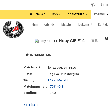
HJÄLP OS
HEBY AIF
BMX
BORDTENNIS
FOTBOLL
Hem
Kalender
Matcher
Dokument
Kontak
G
vs
Heby AIF F14
INFORMATION
Matchstart:
lör 22 augusti, 14:00
Plats:
Tegelvallen Konstgräs
Tävling:
F12 år Medel 3
Matchnummer:
170614043
Samling:
13:00
<< Tillbaka