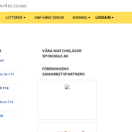
N PÅ BG 255-6405
LOTTERIER
HAIF-HÄNG SENIOR
BOKNING
LOGGA IN
R
VÅRA MATCHKLÄDER
SPONSRAS AV
art
FÖRENINGENS
SAMARBETSPARTNERS
la SK F14
F F14
tboll F14
14