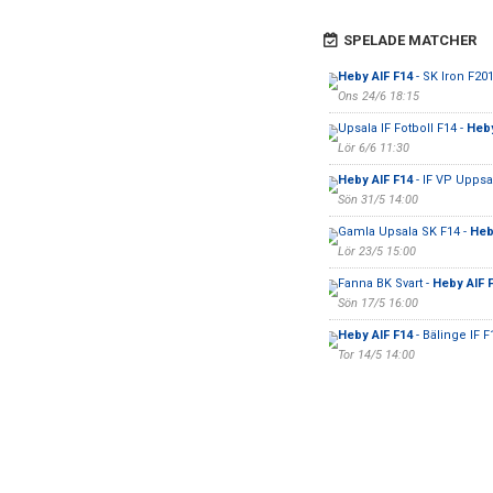
SPELADE MATCHER
Heby AIF F14
- SK Iron F20
Ons 24/6 18:15
Upsala IF Fotboll F14 -
Heby
Lör 6/6 11:30
Heby AIF F14
- IF VP Uppsa
Sön 31/5 14:00
Gamla Upsala SK F14 -
Heb
Lör 23/5 15:00
Fanna BK Svart -
Heby AIF 
Sön 17/5 16:00
Heby AIF F14
- Bälinge IF F
Tor 14/5 14:00