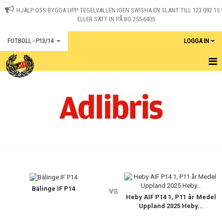
HJÄLP OSS BYGGA UPP TEGELVALLEN IGEN SWISHA EN SLANT TILL 123 092 15 
ELLER SÄTT IN PÅ BG 255-6405
FOTBOLL - P13/14
LOGGA IN
HEM
KALENDER
KONTAKT
MATCHER
Bälinge IF P14
vs
Heby AIF P14 1, P11 år Medel
Uppland 2025 Heby...