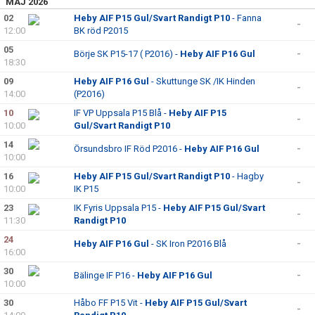
MAJ 2026
02
Heby AIF P15 Gul/Svart Randigt P10
- Fanna
-
12:00
BK röd P2015
05
Börje SK P15-17 ( P2016) -
Heby AIF P16 Gul
-
18:30
09
Heby AIF P16 Gul
- Skuttunge SK /IK Hinden
-
14:00
(P2016)
10
IF VP Uppsala P15 Blå -
Heby AIF P15
-
10:00
Gul/Svart Randigt P10
14
Örsundsbro IF Röd P2016 -
Heby AIF P16 Gul
-
10:00
16
Heby AIF P15 Gul/Svart Randigt P10
- Hagby
-
10:00
IK P15
23
IK Fyris Uppsala P15 -
Heby AIF P15 Gul/Svart
-
11:30
Randigt P10
24
Heby AIF P16 Gul
- SK Iron P2016 Blå
-
16:00
30
Bälinge IF P16 -
Heby AIF P16 Gul
-
10:00
30
Håbo FF P15 Vit -
Heby AIF P15 Gul/Svart
-