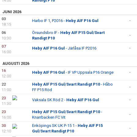
14:00
Randigt P10
JUNI 2026
03
Harbo IF 1, P2016 -
Heby AIF P16 Gul
-
18:15
06
Örsundsbro IF -
Heby AIF P15 Gul/Svart
-
10:30
Randigt P10
07
Heby AIF P16 Gul
- Järlåsa IF P2016
-
16:00
AUGUSTI 2026
16
Heby AIF P16 Gul
- IF VP Uppsala P16 Orange
-
12:00
22
Heby AIF P15 Gul/Svart Randigt P10
- Håbo
-
11:00
FF P15 Röd
23
Vaksala SK Röd 2 -
Heby AIF P16 Gul
-
11:30
23
Heby AIF P15 Gul/Svart Randigt P10
-
-
16:00
Knarrbacken FC Vit
30
Enköpings SK UK P-15 1 -
Heby AIF P15
-
12:10
Gul/Svart Randigt P10