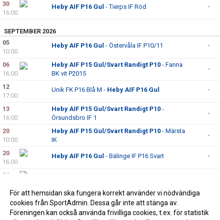
30
Heby AIF P16 Gul
- Tierps IF Röd
-
16:00
SEPTEMBER 2026
05
Heby AIF P16 Gul
- Östervåla IF P10/11
-
10:00
06
Heby AIF P15 Gul/Svart Randigt P10
- Fanna
-
16:00
BK vit P2015
12
Unik FK P16 Blå M -
Heby AIF P16 Gul
-
17:00
13
Heby AIF P15 Gul/Svart Randigt P10
-
-
16:00
Örsundsbro IF 1
20
Heby AIF P15 Gul/Svart Randigt P10
- Märsta
-
10:00
IK
20
Heby AIF P16 Gul
- Bälinge IF P16 Svart
-
16:00
26
Hagby IK P16 Svart -
Heby AIF P16 Gul
-
11:00
För att hemsidan ska fungera korrekt använder vi nödvändiga
27
Sigtuna IF FK 1 P15 -
Heby AIF P15 Gul/Svart
-
cookies från SportAdmin. Dessa går inte att stänga av.
15:30
Randigt P10
Föreningen kan också använda frivilliga cookies, t.ex. för statistik