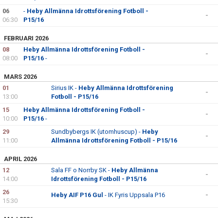
06
-
Heby Allmänna Idrottsförening Fotboll -
-
06:30
P15/16
FEBRUARI 2026
08
Heby Allmänna Idrottsförening Fotboll -
-
08:00
P15/16
-
MARS 2026
01
Sirius IK -
Heby Allmänna Idrottsförening
-
13:00
Fotboll - P15/16
15
Heby Allmänna Idrottsförening Fotboll -
-
10:00
P15/16
-
29
Sundbybergs IK (utomhuscup) -
Heby
-
11:00
Allmänna Idrottsförening Fotboll - P15/16
APRIL 2026
12
Sala FF o Norrby SK -
Heby Allmänna
-
14:00
Idrottsförening Fotboll - P15/16
26
Heby AIF P16 Gul
- IK Fyris Uppsala P16
-
15:30