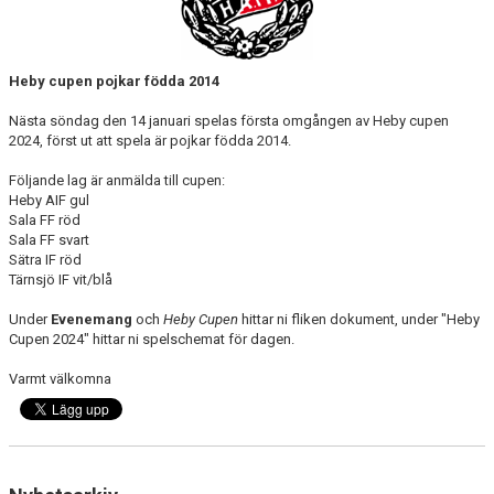
DOKUMENT
VÅRA LAG
Heby cupen pojkar födda 2014
KLUBBKLÄDER
Nästa söndag den 14 januari spelas första omgången av Heby cupen
2024, först ut att spela är pojkar födda 2014.
ÖVERSVÄMNINGEN
Följande lag är anmälda till cupen:
Heby AIF gul
SAMARBETSPARTNERS
Sala FF röd
Sala FF svart
Sätra IF röd
TEGELVALLEN 2.0
Tärnsjö IF vit/blå
Under
Evenemang
och
Heby Cupen
hittar ni fliken dokument, under "Heby
Cupen 2024" hittar ni spelschemat för dagen.
Varmt välkomna