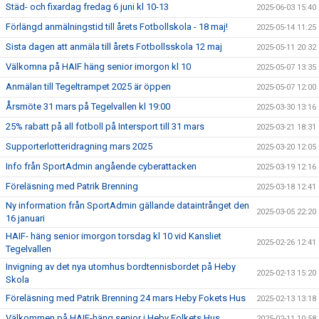
Städ- och fixardag fredag 6 juni kl 10-13
2025-06-03 15:40
Förlängd anmälningstid till årets Fotbollskola - 18 maj!
2025-05-14 11:25
Sista dagen att anmäla till årets Fotbollsskola 12 maj
2025-05-11 20:32
Välkomna på HAIF häng senior imorgon kl 10
2025-05-07 13:35
Anmälan till Tegeltrampet 2025 är öppen
2025-05-07 12:00
Årsmöte 31 mars på Tegelvallen kl 19:00
2025-03-30 13:16
25% rabatt på all fotboll på Intersport till 31 mars
2025-03-21 18:31
Supporterlotteridragning mars 2025
2025-03-20 12:05
Info från SportAdmin angående cyberattacken
2025-03-19 12:16
Föreläsning med Patrik Brenning
2025-03-18 12:41
Ny information från SportAdmin gällande dataintrånget den
2025-03-05 22:20
16 januari
HAIF- häng senior imorgon torsdag kl 10 vid Kansliet
2025-02-26 12:41
Tegelvallen
Invigning av det nya utomhus bordtennisbordet på Heby
2025-02-13 15:20
Skola
Föreläsning med Patrik Brenning 24 mars Heby Fokets Hus
2025-02-13 13:18
Välkommen på HAIF-häng senior i Heby Folkets Hus
2025-02-11 10:58