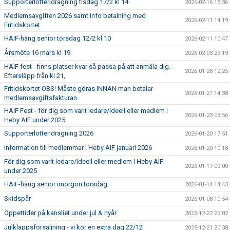
Supporterlotteridragning tisdag 17/2 kl 14
2026-02-16 15:36
Medlemsavgiften 2026 samt info betalning med
2026-02-11 14:19
Fritidskortet
HAIF-häng senior torsdag 12/2 kl 10
2026-02-11 10:47
Årsmöte 16 mars kl 19
2026-02-03 23:19
HAIF fest - finns platser kvar så passa på att anmäla dig.
2026-01-28 12:25
Eftersläpp från kl 21,
Fritidskortet OBS! Måste göras INNAN man betalar
2026-01-27 14:38
medlemsavgiftsfakturan
HAIF Fest - för dig som varit ledare/ideell eller medlem i
2026-01-23 08:56
Heby AIF under 2025
Supporterlotteridragning 2026
2026-01-20 17:51
Information till medlemmar i Heby AIF januari 2026
2026-01-20 10:18
För dig som varit ledare/ideell eller medlem i Heby AIF
2026-01-17 09:00
under 2025
HAIF-häng senior imorgon torsdag
2026-01-14 14:43
Skidspår
2026-01-08 10:54
Öppettider på kansliet under jul & nyår
2025-12-22 23:02
Julklappsförsäljning - vi kör en extra dag 22/12
2025-12-21 20:38