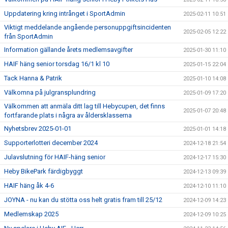
Uppdatering kring intrånget i SportAdmin
2025-02-11 10:51
Viktigt meddelande angående personuppgiftsincidenten
2025-02-05 12:22
från SportAdmin
Information gällande årets medlemsavgifter
2025-01-30 11:10
HAIF häng senior torsdag 16/1 kl 10
2025-01-15 22:04
Tack Hanna & Patrik
2025-01-10 14:08
Välkomna på julgransplundring
2025-01-09 17:20
Välkommen att anmäla ditt lag till Hebycupen, det finns
2025-01-07 20:48
fortfarande plats i några av åldersklasserna
Nyhetsbrev 2025-01-01
2025-01-01 14:18
Supporterlotteri december 2024
2024-12-18 21:54
Julavslutning för HAIF-häng senior
2024-12-17 15:30
Heby BikePark färdigbyggt
2024-12-13 09:39
HAIF häng åk 4-6
2024-12-10 11:10
JOYNA - nu kan du stötta oss helt gratis fram till 25/12
2024-12-09 14:23
Medlemskap 2025
2024-12-09 10:25