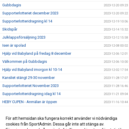
Gubbdagis
2023-12-20 09:23
Supporterlotteriet december 2023
2023-12-20 09:22
Supporterlotteridragning kl 14
2023-12-19 10:06
Skidspår
2023-12-14 15:32
Julklappsförsäljning 2023
2023-12-12 15:58
Isen är spolad
2023-12-08 00:02
Hjälp vid Babyland på fredag 8 december
2023-12-06 12:01
Välkommen på Gubbdagis
2023-12-06 10:00
Hjälp vid Babyland imorgon kl 10-14
2023-12-02 17:54
Kansliet stängt 29-30 november
2023-11-28 17:07
Supporterlotteriet November 2023
2023-11-28 16:46
Supporterlotteridragning idag kl 14
2023-11-21 09:04
HEBY CUPEN - Anmälan är öppen
2023-11-16 10:44
Öppna träningar för Heby AIF 2
2023-11-09 09:46
Välkommen på Gubbdagis
För att hemsidan ska fungera korrekt använder vi nödvändiga
2023-11-07 15:49
cookies från SportAdmin. Dessa går inte att stänga av.
2023-11-03 12:04