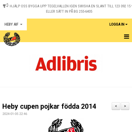
HJÄLP OSS BYGGA UPP TEGELVALLEN IGEN SWISHA EN SLANT TILL 123 092 15 
ELLER SÄTT IN PÅ BG 255-6405
HEBY AIF
LOGGA IN
HEM
KONTAKT
NYHETER
OM KLUBBEN
MEDLEM I HEBY AIF
Heby cupen pojkar födda 2014
<
>
KALENDER
2024-01-05 22:46
MATCHER