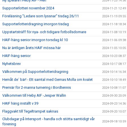
Ny spelare i Heby AIF - Herr
2024-11-23 14:56
Supporterlotteri november 2024
2024-11-21 12:49
Föreläsning ”Ledare som lyssnar” tisdag 26/11
2024-11-19 09:55
Supporterlotteridragning imorgon tisdag
2024-11-18 18:34
Uppstartsträff för nya- och tidigare fotbollsdomare
2024-11-08 10:19
HAIF-häng senior imorgon torsdag kl 10
2024-11-06 09:38
Nu är äntligen årets HAIF mössa här
2024-11-05 10:05
HAIF-häng senior
2024-10-23 08:37
Nyhetsbrev
2024-10-17 08:17
Välkommen på Supporterlotteridragning
2024-10-14 16:34
Hemåt de´ bär! - Ett samtal med Gernas Molla om kvalet
2024-10-10 18:49
Premiär för 2-manna turnering i Bordtennis
2024-10-08 11:07
Välkommen till Heby AIF -Jesper Wallin
2024-09-30 20:09
HAIF häng inställt v 39
2024-09-23 14:36
Flaggvakt till Tegeltrampet saknas
2024-09-20 10:07
Clubdagar på Intersport - handla och stötta samtidigt vår
2024-09-18 10:59
förening