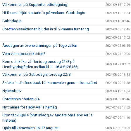
Välkommen på Supporterlottidragning
2024-09-16 17:29
HLR samt Hjärtstartarinfo på veckans Gubbdagis
2024-09-12 11:34
Gubbdagis
2024-09-10 09:46
Bordtennissektionen bjuder in till 2-manna turnering
2024-09-03 12:45
2024-09-02 17:02
Årsdagen av översvämningen på Tegelvallen
2024-09-02 06:45
Vem vann presentkorten?
2024-08-21 10:05
Kom och käka våfflor idag onsdag 21/8 på
2024-08-21 08:32
Hembygdsgården mellan kl 11-16 &#128155;
Välkommen på Gubbdagis torsdag 22/8
2024-08-20 16:53
Skicka in din feedback för karnevalen genom formuläret
2024-08-20 11:58
Nyhetsbrev
2024-08-19 14:03
Bordtennis hösten -24
2024-08-09 06:46
Ny tränare för Heby AIF´s herrlag
2024-07-28 17:52
Stort tack Kjelle (Nytt inlägg av Anders om Heby AIF´s
2024-07-09 14:16
historia)
Hjälp till karnevalen 16-17 augusti
2024-07-08 19:53