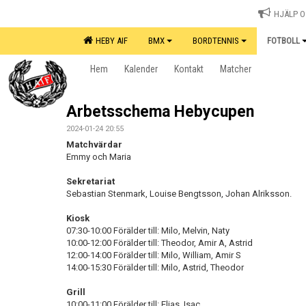
HJÄLP OS
HEBY AIF
BMX
BORDTENNIS
FOTBOLL
Hem
Kalender
Kontakt
Matcher
Arbetsschema Hebycupen
2024-01-24 20:55
Matchvärdar
Emmy och Maria
Sekretariat
Sebastian Stenmark, Louise Bengtsson, Johan Alriksson.
Kiosk
07:30-10:00 Förälder till: Milo, Melvin, Naty
10:00-12:00 Förälder till: Theodor, Amir A, Astrid
12:00-14:00 Förälder till: Milo, William, Amir S
14:00-15:30 Förälder till: Milo, Astrid, Theodor
Grill
10:00-11:00 Förälder till: Elias, Isac