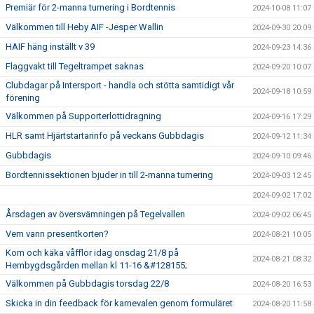
Premiär för 2-manna turnering i Bordtennis
2024-10-08 11:07
Välkommen till Heby AIF -Jesper Wallin
2024-09-30 20:09
HAIF häng inställt v 39
2024-09-23 14:36
Flaggvakt till Tegeltrampet saknas
2024-09-20 10:07
Clubdagar på Intersport - handla och stötta samtidigt vår
2024-09-18 10:59
förening
Välkommen på Supporterlottidragning
2024-09-16 17:29
HLR samt Hjärtstartarinfo på veckans Gubbdagis
2024-09-12 11:34
Gubbdagis
2024-09-10 09:46
Bordtennissektionen bjuder in till 2-manna turnering
2024-09-03 12:45
2024-09-02 17:02
Årsdagen av översvämningen på Tegelvallen
2024-09-02 06:45
Vem vann presentkorten?
2024-08-21 10:05
Kom och käka våfflor idag onsdag 21/8 på
2024-08-21 08:32
Hembygdsgården mellan kl 11-16 &#128155;
Välkommen på Gubbdagis torsdag 22/8
2024-08-20 16:53
Skicka in din feedback för karnevalen genom formuläret
2024-08-20 11:58