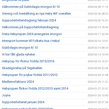
2024-03-08 10:17
Välkommen på Gubbdagis imorgon kl 10
2024-02-28 11:10
Visning och beställning av nya Heby AIF overallen
2024-02-26 08:52
Supporterlotteridragning februari 2024
2024-02-20 16:51
Välkommen på Supporterlotteridragning
2024-02-19 18:44
Sista Hebycupen 2024 arrangeras imorgon
2024-02-17 22:03
Intersport kommer till Folkets Hus i Heby!
2024-02-16 13:47
Gubbdagis imorgon kl 10
2024-02-14 08:23
Vi har fått glada nyheter
2024-02-13 15:49
Hebycup för flickor födda 2015/2016
2024-02-10 16:57
Skadegörelse på Tegelvallen
2024-02-04 22:44
Hebycupen för pojkar födda 2011/2012
2024-02-03 21:08
Medlemsfakturor 2024
2024-01-29 11:21
Hebycupen flickor födda 2012/2013 samt 2014
2024-01-27 21:01
Joyna
2024-01-26 10:00
Supporterlotteriet januari 2024
2024-01-20 21:09
Hebycupen pojkar födda 2015/2016