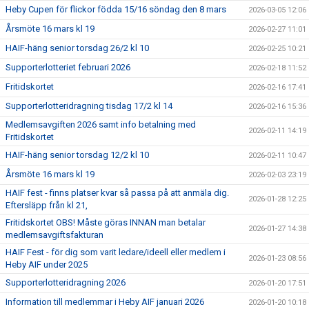
Heby Cupen för flickor födda 15/16 söndag den 8 mars
2026-03-05 12:06
Årsmöte 16 mars kl 19
2026-02-27 11:01
HAIF-häng senior torsdag 26/2 kl 10
2026-02-25 10:21
Supporterlotteriet februari 2026
2026-02-18 11:52
Fritidskortet
2026-02-16 17:41
Supporterlotteridragning tisdag 17/2 kl 14
2026-02-16 15:36
Medlemsavgiften 2026 samt info betalning med
2026-02-11 14:19
Fritidskortet
HAIF-häng senior torsdag 12/2 kl 10
2026-02-11 10:47
Årsmöte 16 mars kl 19
2026-02-03 23:19
HAIF fest - finns platser kvar så passa på att anmäla dig.
2026-01-28 12:25
Eftersläpp från kl 21,
Fritidskortet OBS! Måste göras INNAN man betalar
2026-01-27 14:38
medlemsavgiftsfakturan
HAIF Fest - för dig som varit ledare/ideell eller medlem i
2026-01-23 08:56
Heby AIF under 2025
Supporterlotteridragning 2026
2026-01-20 17:51
Information till medlemmar i Heby AIF januari 2026
2026-01-20 10:18