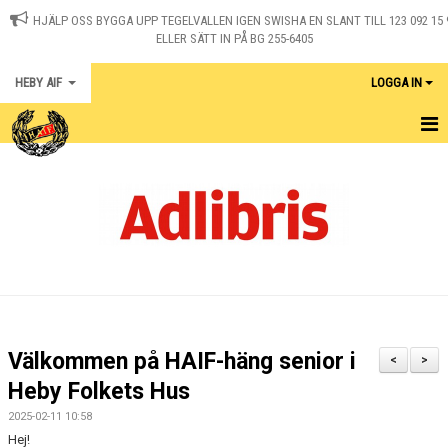
HJÄLP OSS BYGGA UPP TEGELVALLEN IGEN SWISHA EN SLANT TILL 123 092 15 
ELLER SÄTT IN PÅ BG 255-6405
HEBY AIF
LOGGA IN
HEM
KONTAKT
NYHETER
OM KLUBBEN
MEDLEM I HEBY AIF
Välkommen på HAIF-häng senior i
<
>
KALENDER
Heby Folkets Hus
2025-02-11 10:58
MATCHER
Hej!