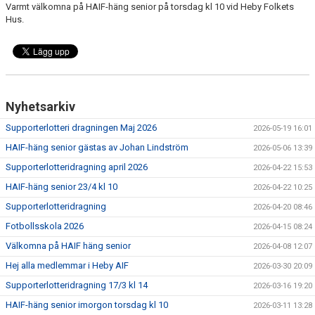
Varmt välkomna på HAIF-häng senior på torsdag kl 10 vid Heby Folkets
DOKUMENT
Hus.
VÅRA LAG
KLUBBKLÄDER
Nyhetsarkiv
ÖVERSVÄMNINGEN
Supporterlotteri dragningen Maj 2026
2026-05-19 16:01
SAMARBETSPARTNERS
HAIF-häng senior gästas av Johan Lindström
2026-05-06 13:39
Supporterlotteridragning april 2026
2026-04-22 15:53
TEGELVALLEN 2.0
HAIF-häng senior 23/4 kl 10
2026-04-22 10:25
Supporterlotteridragning
2026-04-20 08:46
Fotbollsskola 2026
2026-04-15 08:24
Välkomna på HAIF häng senior
2026-04-08 12:07
Hej alla medlemmar i Heby AIF
2026-03-30 20:09
Supporterlotteridragning 17/3 kl 14
2026-03-16 19:20
HAIF-häng senior imorgon torsdag kl 10
2026-03-11 13:28