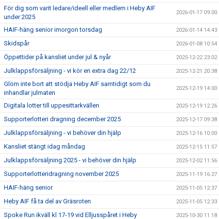
För dig som varit ledare/ideell eller medlem i Heby AIF
2026-01-17 09:00
under 2025
HAIF-häng senior imorgon torsdag
2026-01-14 14:43
Skidspår
2026-01-08 10:54
Öppettider på kansliet under jul & nyår
2025-12-22 23:02
Julklappsförsäljning - vi kör en extra dag 22/12
2025-12-21 20:38
Glöm inte bort att stödja Heby AIF samtidigt som du
2025-12-19 14:00
inhandlar julmaten
Digitala lotter till uppesittarkvällen
2025-12-19 12:26
Supporterlotteri dragning december 2025
2025-12-17 09:38
Julklappsförsäljning - vi behöver din hjälp
2025-12-16 10:00
Kansliet stängt idag måndag
2025-12-15 11:57
Julklappsförsäljning 2025 - vi behöver din hjälp
2025-12-02 11:56
Supporterlotteridragning november 2025
2025-11-19 16:27
HAIF-häng senior
2025-11-05 12:37
Heby AIF få ta del av Gräsroten
2025-11-05 12:33
Spoke Run ikväll kl 17-19 vid Elljusspåret i Heby
2025-10-30 11:18