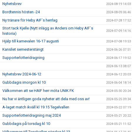
Nyhetsbrev
2024-08-19 14:03
Bordtennis hösten -24
2024-08-09 06:46
Ny tränare för Heby AIF´s herrlag
2024-07-28 17:52
Stort tack Kjelle (Nytt inlägg av Anders om Heby AIF´s
2024-07-09 14:16
historia)
Hjälp till karnevalen 16-17 augusti
2024-07-08 19:53
Kansliet semesterstängt
2024-06-26 07:51
Supporterlotteridragning
2024-06-17 19:52
2024-06-13 08:07
Nyhetsbrev 2024-06-12
2024-06-12 20:03
Gubbdagis imorgon kl 10
2024-06-04 18:14
Välkommen att se HAIF herr möta UNIK FK
2024-05-30 20:24
Nu har vi äntligen goda nyheter att dela med oss av!
2024-05-25 09:34
A-laget match ikväll kl 19.15 Tegelvallen
2024-05-22 07:19
Supporterlotteridragning maj 2024
2024-05-21 20:22
Gubbdagis på torsdag kl 10
2024-05-21 11:52
Välkommen till Tegelvallen söndag kl 13