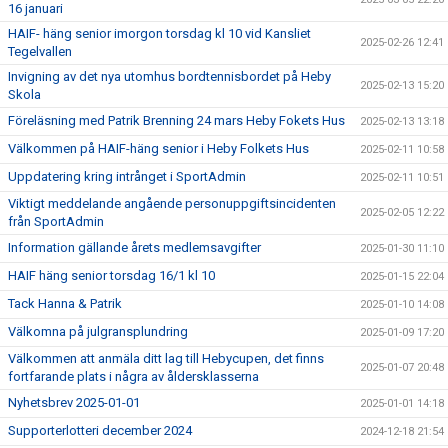
16 januari
HAIF- häng senior imorgon torsdag kl 10 vid Kansliet
2025-02-26 12:41
Tegelvallen
Invigning av det nya utomhus bordtennisbordet på Heby
2025-02-13 15:20
Skola
Föreläsning med Patrik Brenning 24 mars Heby Fokets Hus
2025-02-13 13:18
Välkommen på HAIF-häng senior i Heby Folkets Hus
2025-02-11 10:58
Uppdatering kring intrånget i SportAdmin
2025-02-11 10:51
Viktigt meddelande angående personuppgiftsincidenten
2025-02-05 12:22
från SportAdmin
Information gällande årets medlemsavgifter
2025-01-30 11:10
HAIF häng senior torsdag 16/1 kl 10
2025-01-15 22:04
Tack Hanna & Patrik
2025-01-10 14:08
Välkomna på julgransplundring
2025-01-09 17:20
Välkommen att anmäla ditt lag till Hebycupen, det finns
2025-01-07 20:48
fortfarande plats i några av åldersklasserna
Nyhetsbrev 2025-01-01
2025-01-01 14:18
Supporterlotteri december 2024
2024-12-18 21:54