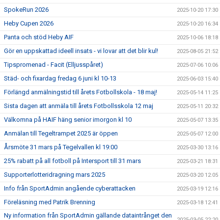
SpokeRun 2026
2025-10-20 17:30
Heby Cupen 2026
2025-10-20 16:34
Panta och stöd Heby AIF
2025-10-06 18:18
Gör en uppskattad ideell insats - vi lovar att det blir kul!
2025-08-05 21:52
Tipspromenad - Facit (Elljusspåret)
2025-07-06 10:06
Städ- och fixardag fredag 6 juni kl 10-13
2025-06-03 15:40
Förlängd anmälningstid till årets Fotbollskola - 18 maj!
2025-05-14 11:25
Sista dagen att anmäla till årets Fotbollsskola 12 maj
2025-05-11 20:32
Välkomna på HAIF häng senior imorgon kl 10
2025-05-07 13:35
Anmälan till Tegeltrampet 2025 är öppen
2025-05-07 12:00
Årsmöte 31 mars på Tegelvallen kl 19:00
2025-03-30 13:16
25% rabatt på all fotboll på Intersport till 31 mars
2025-03-21 18:31
Supporterlotteridragning mars 2025
2025-03-20 12:05
Info från SportAdmin angående cyberattacken
2025-03-19 12:16
Föreläsning med Patrik Brenning
2025-03-18 12:41
Ny information från SportAdmin gällande dataintrånget den
2025-03-05 22:20