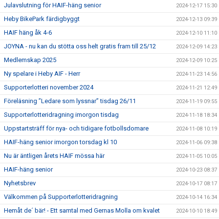
Julavslutning för HAIF-häng senior
2024-12-17 15:30
Heby BikePark färdigbyggt
2024-12-13 09:39
HAIF häng åk 4-6
2024-12-10 11:10
JOYNA - nu kan du stötta oss helt gratis fram till 25/12
2024-12-09 14:23
Medlemskap 2025
2024-12-09 10:25
Ny spelare i Heby AIF - Herr
2024-11-23 14:56
Supporterlotteri november 2024
2024-11-21 12:49
Föreläsning ”Ledare som lyssnar” tisdag 26/11
2024-11-19 09:55
Supporterlotteridragning imorgon tisdag
2024-11-18 18:34
Uppstartsträff för nya- och tidigare fotbollsdomare
2024-11-08 10:19
HAIF-häng senior imorgon torsdag kl 10
2024-11-06 09:38
Nu är äntligen årets HAIF mössa här
2024-11-05 10:05
HAIF-häng senior
2024-10-23 08:37
Nyhetsbrev
2024-10-17 08:17
Välkommen på Supporterlotteridragning
2024-10-14 16:34
Hemåt de´ bär! - Ett samtal med Gernas Molla om kvalet
2024-10-10 18:49