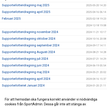
Supporterlotteridragning maj 2025
2025-05-20 14:20
Supporterlotteridragning april 2025
2025-04-16 06:14
Februari 2025
2025-02-18 19:23
2024-12-18 19:08
Supporterlotteridragning november 2024
2024-11-21 10:17
Supporterlotteridragning oktober 2024
2024-10-16 20:08
Supporterlotteridragning september 2024
2024-09-17 14:11
Supporterlotteridragning Augusti 2024
2024-08-21 14:28
Supporterlotteridragning juli 2024
2024-07-21 14:29
Supporterlotteridragning juni 2024
2024-06-19 05:54
Supporterlotteridragning maj 2024
2024-05-21 20:02
Supporterlotteridragning april 2024
2024-04-16 15:37
Supporterlotteriet Januari 2024
2024-01-20 21:11
Supporterlotteriet November 2023
2023-11-28 16:44
Oktober 2023
För att hemsidan ska fungera korrekt använder vi nödvändiga
2023-10-30 15:40
cookies från SportAdmin. Dessa går inte att stänga av.
September 2023
2023-10-30 08:59