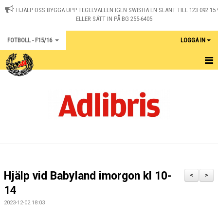
HJÄLP OSS BYGGA UPP TEGELVALLEN IGEN SWISHA EN SLANT TILL 123 092 15 
ELLER SÄTT IN PÅ BG 255-6405
FOTBOLL - F15/16
LOGGA IN
HEM
KALENDER
KONTAKT
MATCHER
Hjälp vid Babyland imorgon kl 10-
<
>
14
2023-12-02 18:03