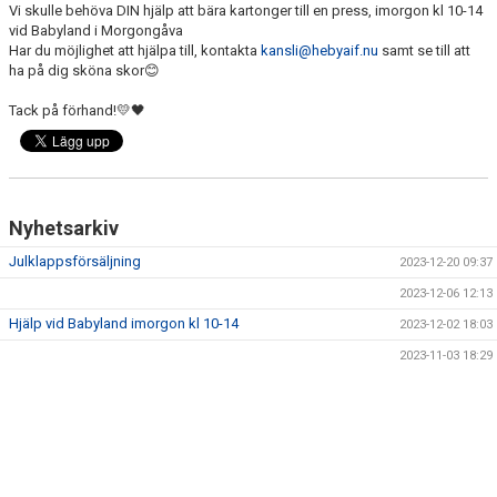
Vi skulle behöva DIN hjälp att bära kartonger till en press, imorgon kl 10-14
vid Babyland i Morgongåva
Har du möjlighet att hjälpa till, kontakta
kansli@hebyaif.nu
samt se till att
ha på dig sköna skor😊
Tack på förhand!💛🖤
Nyhetsarkiv
Julklappsförsäljning
2023-12-20 09:37
2023-12-06 12:13
Hjälp vid Babyland imorgon kl 10-14
2023-12-02 18:03
2023-11-03 18:29