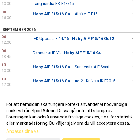
-
10:00
Långhundra BK F14/15
30
Heby AIF F15/16 Gul
- Alsike IF F15
-
16:00
SEPTEMBER 2026
06
IFK Uppsala F 14/15 -
Heby AIF F15/16 Gul 2
-
12:00
06
Danmarks IF Vit -
Heby AIF F15/16 Gul
-
13:45
13
Heby AIF F15/16 Gul
- Sunnersta AIF Svart
-
10:00
13
Heby AIF F15/16 Gul Lag 2
- Knivsta IK F2015
-
12:00
26
Östervåla IF -
Heby AIF F15/16 Gul Lag 2
-
10:00
För att hemsidan ska fungera korrekt använder vi nödvändiga
27
Heby AIF F15/16 Gul
- Upsala IF Fotboll F15/16
-
cookies från SportAdmin. Dessa går inte att stänga av.
14:00
Föreningen kan också använda frivilliga cookies, t.ex. för statistik
eller marknadsföring. Du väljer själv om du vill acceptera dessa.
Anpassa dina val
Cookie-inställningar
Gå till Webbversion