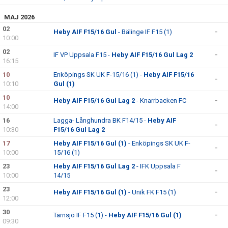
MAJ 2026
02
Heby AIF F15/16 Gul
- Bälinge IF F15 (1)
-
10:00
02
IF VP Uppsala F15 -
Heby AIF F15/16 Gul Lag 2
-
16:15
10
Enköpings SK UK F-15/16 (1) -
Heby AIF F15/16
-
10:10
Gul (1)
10
Heby AIF F15/16 Gul Lag 2
- Knarrbacken FC
-
14:00
16
Lagga- Långhundra BK F14/15 -
Heby AIF
-
10:30
F15/16 Gul Lag 2
17
Heby AIF F15/16 Gul (1)
- Enköpings SK UK F-
-
10:00
15/16 (1)
23
Heby AIF F15/16 Gul Lag 2
- IFK Uppsala F
-
10:00
14/15
23
Heby AIF F15/16 Gul (1)
- Unik FK F15 (1)
-
12:00
30
Tärnsjö IF F15 (1) -
Heby AIF F15/16 Gul (1)
-
09:30