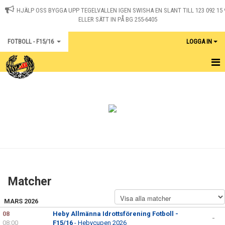
HJÄLP OSS BYGGA UPP TEGELVALLEN IGEN SWISHA EN SLANT TILL 123 092 15 
ELLER SÄTT IN PÅ BG 255-6405
FOTBOLL - F15/16
LOGGA IN
HEM
KALENDER
KONTAKT
MATCHER
Matcher
MARS 2026
08
Heby Allmänna Idrottsförening Fotboll -
-
08:00
F15/16
- Hebycupen 2026