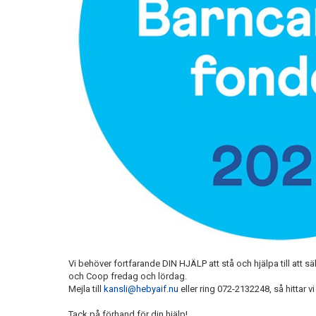
Vi behöver fortfarande DIN HJÄLP att stå och hjälpa till att sä
och Coop fredag och lördag.
Mejla till
kansli@hebyaif.nu
eller ring 072-2132248, så hittar v
Tack på förhand för din hjälp!