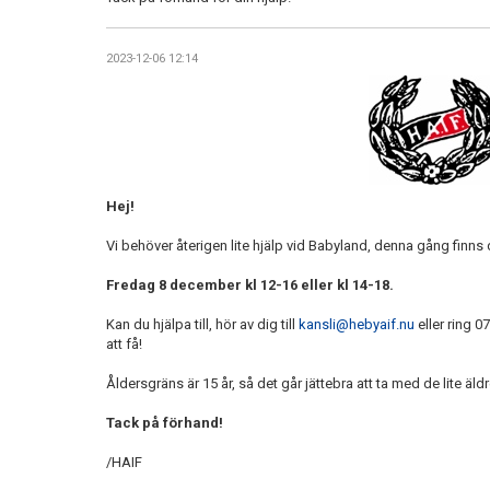
2023-12-06 12:14
Hej!
Vi behöver återigen lite hjälp vid Babyland, denna gång finns de
Fredag 8 december kl 12-16 eller kl 14-18.
Kan du hjälpa till, hör av dig till
kansli@hebyaif.nu
eller ring 0
att få!
Åldersgräns är 15 år, så det går jättebra att ta med de lite äld
Tack på förhand!
/HAIF