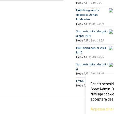
Heby AIF
,
19/05 16:01
HAIF-häng senior
gästas av Johan
Lindström
Heby AIF
,
06/05 13:39
Supporterlotteridragnin
g april 2026
Heby AIF
,
22/04 15:53
HAIF-häng senior 23/4
kl 10
Heby AIF
,
22/04 10:25
Supporterlotteridragnin
g
Heby AIF
,
20/04 08:46
Fotbollsskola 2026
För att hemsid
Heby AIF
,
15/04 08:24
SportAdmin. De
frivilliga cooki
acceptera des
Anpassa dina 