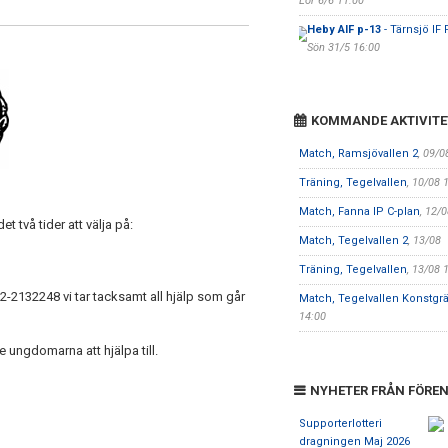
Lör 6/6 11:00
Heby AIF p-13
- Tärnsjö IF 
Sön 31/5 16:00
KOMMANDE AKTIVITE
Match, Ramsjövallen 2
, 09/0
Träning, Tegelvallen
, 10/08 
Match, Fanna IP C-plan
, 12/
t två tider att välja på:
Match, Tegelvallen 2
, 13/08
Träning, Tegelvallen
, 13/08 
72-2132248 vi tar tacksamt all hjälp som går
Match, Tegelvallen Konstgr
14:00
re ungdomarna att hjälpa till.
NYHETER FRÅN FÖRE
Supporterlotteri
dragningen Maj 2026