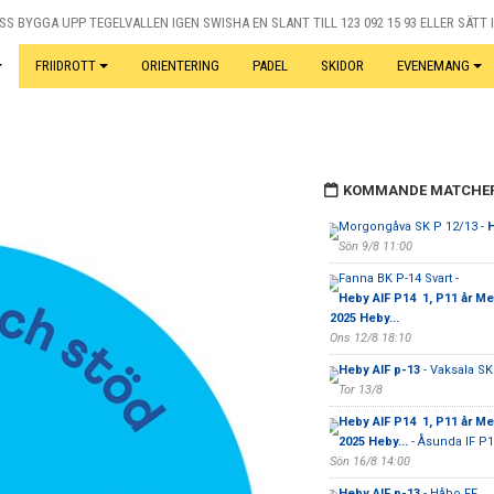
S BYGGA UPP TEGELVALLEN IGEN SWISHA EN SLANT TILL 123 092 15 93 ELLER SÄTT I
FRIIDROTT
ORIENTERING
PADEL
SKIDOR
EVENEMANG
KOMMANDE MATCHE
Morgongåva SK P 12/13 -
H
Sön 9/8 11:00
Fanna BK P-14 Svart -
Heby AIF P14 1, P11 år M
2025 Heby...
Ons 12/8 18:10
Heby AIF p-13
- Vaksala SK
Tor 13/8
Heby AIF P14 1, P11 år M
2025 Heby...
- Åsunda IF P1
Sön 16/8 14:00
Heby AIF p-13
- Håbo FF