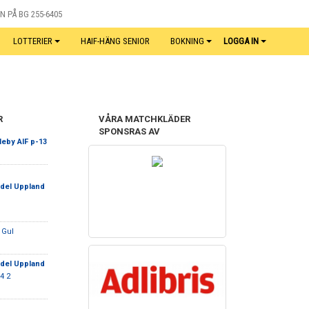
N PÅ BG 255-6405
LOTTERIER
HAIF-HÄNG SENIOR
BOKNING
LOGGA IN
R
VÅRA MATCHKLÄDER
SPONSRAS AV
eby AIF p-13
edel Uppland
 Gul
edel Uppland
4 2