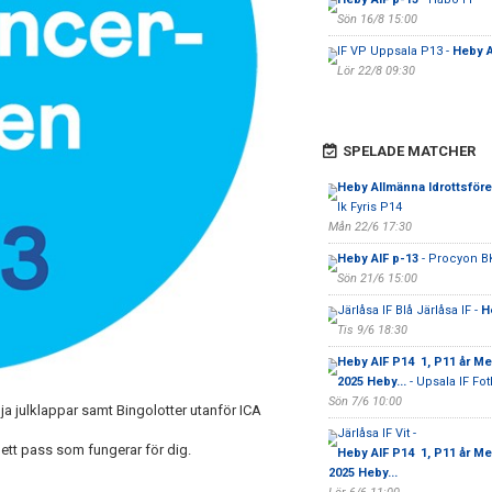
Sön 16/8 15:00
IF VP Uppsala P13 -
Heby A
Lör 22/8 09:30
SPELADE MATCHER
Heby Allmänna Idrottsför
Ik Fyris P14
Mån 22/6 17:30
Heby AIF p-13
- Procyon B
Sön 21/6 15:00
Järlåsa IF Blå Järlåsa IF -
H
Tis 9/6 18:30
Heby AIF P14 1, P11 år M
2025 Heby...
- Upsala IF Fot
Sön 7/6 10:00
lja julklappar samt Bingolotter utanför ICA
Järlåsa IF Vit -
i ett pass som fungerar för dig.
Heby AIF P14 1, P11 år M
2025 Heby...