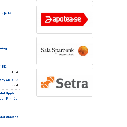
IF p-13
ening
-
K Blå
4 - 3
eby AIF p-13
6 - 4
edel Uppland
boll P14 röd
edel Uppland