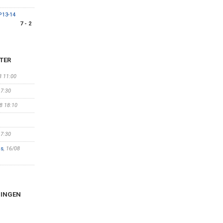
P13-14
7 - 2
TER
8 11:00
17:30
08 18:10
17:30
äs
, 16/08
NINGEN