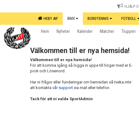
HJÄLP OS
HEBY AIF
BMX
BORDTENNIS
FOTBOLL
Hem
Nyheter
Kalender
Matcher
Truppen
Välkommen till er nya hemsida!
Välkommen till er nya hemsida!
För att komma igång så logga in uppe till höger med er E-
post och Lösenord.
Har ni frågor eller funderingar om hemsidan så tveka inte
att kontakta
vår support
via mail eller telefon.
Tack för att ni valde SportAdmin