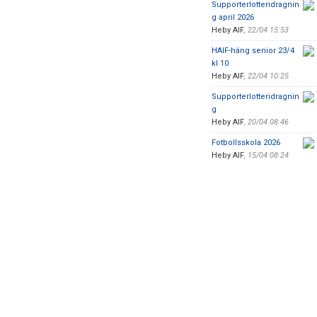
Supporterlotteridragnin
g april 2026
Heby AIF
,
22/04 15:53
HAIF-häng senior 23/4
kl 10
Heby AIF
,
22/04 10:25
Supporterlotteridragnin
g
Heby AIF
,
20/04 08:46
Fotbollsskola 2026
Heby AIF
,
15/04 08:24