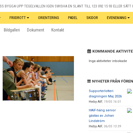
S BYGGA UPP TEGELVALLEN IGEN SWISHA EN SLANT TILL 123 092 15 93 ELLER SÄTT I
FRIIDROTT
ORIENTERING
PADEL
SKIDOR
EVENEMANG
Bildgalleri
Dokument
Kontakt
KOMMANDE AKTIVITE
Inga aktiviteter inbokade
NYHETER FRÅN FÖRE
Supporterlotteri
dragningen Maj 2026
Heby AIF
,
19/05 16:01
HAIF-häng senior
gästas av Johan
Lindström
Heby AIF
,
06/05 13:39