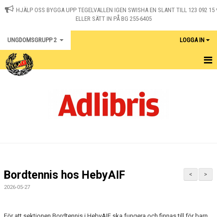
HJÄLP OSS BYGGA UPP TEGELVALLEN IGEN SWISHA EN SLANT TILL 123 092 15 
ELLER SÄTT IN PÅ BG 255-6405
UNGDOMSGRUPP 2
LOGGA IN
HEM
NYHETER
KALENDER
KONTAKT
UNGDOMSTOUREN
Bordtennis hos HebyAIF
<
>
2026-05-27
För att sektionen Bordtennis i HebyAIF ska fungera och finnas till för barn