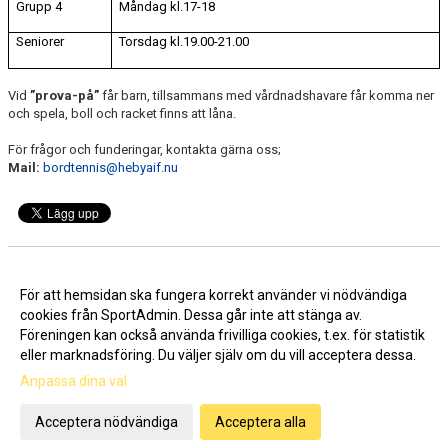
Grupp 4
Måndag kl.17-18
Seniorer
Torsdag kl.19.00-21.00
Vid
”prova-på”
får barn, tillsammans med vårdnadshavare får komma ner
och spela, boll och racket finns att låna.
För frågor och funderingar, kontakta gärna oss;
Mail:
bordtennis@hebyaif.nu
Nyhetsarkiv
För att hemsidan ska fungera korrekt använder vi nödvändiga
cookies från SportAdmin. Dessa går inte att stänga av.
Bordtennis hos HebyAIF
2026-05-27
Föreningen kan också använda frivilliga cookies, t.ex. för statistik
eller marknadsföring. Du väljer själv om du vill acceptera dessa.
Anpassa dina val
Cookie-inställningar
Gå till Webbversion
Acceptera nödvändiga
Acceptera alla