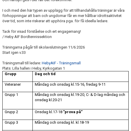
I och med den här typen av upplägg för att tillhandahålla träningar är våra
förhoppningar att barn och ungdomar får en mer hållbar idrottsaktivitet
över tid, som inte riskerar att upphöra pga. för få ideella ledare.
Tack för visad förståelse och ert engagemang!
/ Heby AIF Bordtennissektion
Träningarna pågår till skolavslutningen 11/6 2026
Start igen v.33
Träningsmall till ledare:
HebyAIF - Träningsmall
Plats: Lilla hallen i Heby, Kyrkogatan 1
Grupp
Dag och tid
Veteraner
Måndag och onsdag kl.15-16, fredag 9-11
Grupp 1
Måndag och onsdag kl.19-20, C- & D-lag måndag och
onsdag kl.20-21
Grupp 2
Onsdag kl.17-18
”prova på”
Grupp 3
Måndag och onsdag kl. kl.18-19