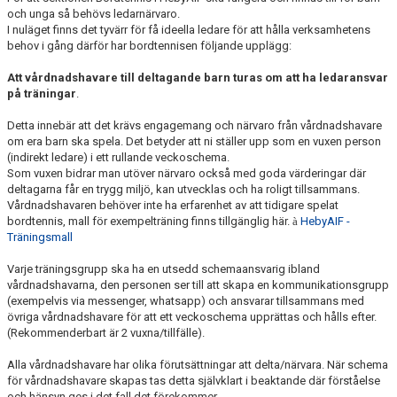
och unga så behövs ledarnärvaro.
I nuläget finns det tyvärr för få ideella ledare för att hålla verksamhetens
behov i gång därför har bordtennisen följande upplägg:
Att vårdnadshavare till deltagande barn turas om att ha ledaransvar
på träningar
.
Detta innebär att det krävs engagemang och närvaro från vårdnadshavare
om era barn ska spela. Det betyder att ni ställer upp som en vuxen person
(indirekt ledare) i ett rullande veckoschema.
Som vuxen bidrar man utöver närvaro också med goda värderingar där
deltagarna får en trygg miljö, kan utvecklas och ha roligt tillsammans.
Vårdnadshavaren behöver inte ha erfarenhet av att tidigare spelat
bordtennis, mall för exempelträning finns tillgänglig här.
à
HebyAIF -
Träningsmall
Varje träningsgrupp ska ha en utsedd schemaansvarig ibland
vårdnadshavarna, den personen ser till att skapa en kommunikationsgrupp
(exempelvis via messenger, whatsapp) och ansvarar tillsammans med
övriga vårdnadshavare för att ett veckoschema upprättas och hålls efter.
(Rekommenderbart är 2 vuxna/tillfälle).
Alla vårdnadshavare har olika förutsättningar att delta/närvara. När schema
för vårdnadshavare skapas tas detta självklart i beaktande där förståelse
och hänsyn ges i det fall det förekommer.