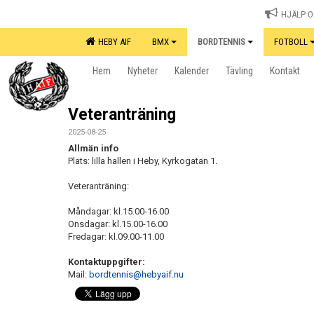
HJÄLP OS
HEBY AIF
BMX
BORDTENNIS
FOTBOLL
Hem
Nyheter
Kalender
Tävling
Kontakt
Veteranträning
2025-08-25
Allmän info
Plats: lilla hallen i Heby, Kyrkogatan 1.
Veteranträning:
Måndagar: kl.15.00-16.00
Onsdagar: kl.15.00-16.00
Fredagar: kl.09.00-11.00
Kontaktuppgifter:
Mail:
bordtennis@hebyaif.nu