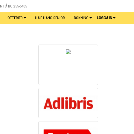
N PÅ BG 255-6405
LOTTERIER
HAIF-HÄNG SENIOR
BOKNING
LOGGA IN