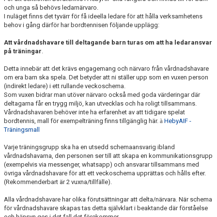
och unga så behövs ledarnärvaro.
I nuläget finns det tyvärr för få ideella ledare för att hålla verksamhetens
behov i gång därför har bordtennisen följande upplägg:
Att vårdnadshavare till deltagande barn turas om att ha ledaransvar
på träningar
.
Detta innebär att det krävs engagemang och närvaro från vårdnadshavare
om era barn ska spela. Det betyder att ni ställer upp som en vuxen person
(indirekt ledare) i ett rullande veckoschema.
Som vuxen bidrar man utöver närvaro också med goda värderingar där
deltagarna får en trygg miljö, kan utvecklas och ha roligt tillsammans.
Vårdnadshavaren behöver inte ha erfarenhet av att tidigare spelat
bordtennis, mall för exempelträning finns tillgänglig här.
à
HebyAIF -
Träningsmall
Varje träningsgrupp ska ha en utsedd schemaansvarig ibland
vårdnadshavarna, den personen ser till att skapa en kommunikationsgrupp
(exempelvis via messenger, whatsapp) och ansvarar tillsammans med
övriga vårdnadshavare för att ett veckoschema upprättas och hålls efter.
(Rekommenderbart är 2 vuxna/tillfälle).
Alla vårdnadshavare har olika förutsättningar att delta/närvara. När schema
för vårdnadshavare skapas tas detta självklart i beaktande där förståelse
och hänsyn ges i det fall det förekommer.