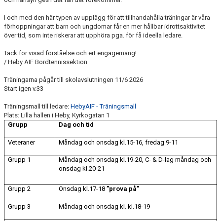
I och med den här typen av upplägg för att tillhandahålla träningar är våra
förhoppningar att barn och ungdomar får en mer hållbar idrottsaktivitet
över tid, som inte riskerar att upphöra pga. för få ideella ledare.
Tack för visad förståelse och ert engagemang!
/ Heby AIF Bordtennissektion
Träningarna pågår till skolavslutningen 11/6 2026
Start igen v.33
Träningsmall till ledare:
HebyAIF - Träningsmall
Plats: Lilla hallen i Heby, Kyrkogatan 1
Grupp
Dag och tid
Veteraner
Måndag och onsdag kl.15-16, fredag 9-11
Grupp 1
Måndag och onsdag kl.19-20, C- & D-lag måndag och
onsdag kl.20-21
Grupp 2
Onsdag kl.17-18
”prova på”
Grupp 3
Måndag och onsdag kl. kl.18-19