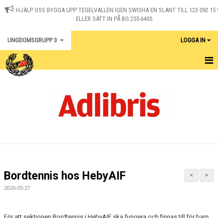
HJÄLP OSS BYGGA UPP TEGELVALLEN IGEN SWISHA EN SLANT TILL 123 092 15 
ELLER SÄTT IN PÅ BG 255-6405
UNGDOMSGRUPP 3
LOGGA IN
HEM
NYHETER
KALENDER
KONTAKT
UNGDOMSSERIE
Bordtennis hos HebyAIF
<
>
UNGDOMSTOUREN
2026-05-27
För att sektionen Bordtennis i HebyAIF ska fungera och finnas till för barn