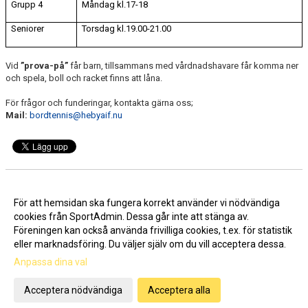
Grupp 4
Måndag kl.17-18
Seniorer
Torsdag kl.19.00-21.00
Vid
”prova-på”
får barn, tillsammans med vårdnadshavare får komma ner
och spela, boll och racket finns att låna.
För frågor och funderingar, kontakta gärna oss;
Mail:
bordtennis@hebyaif.nu
Nyhetsarkiv
För att hemsidan ska fungera korrekt använder vi nödvändiga
cookies från SportAdmin. Dessa går inte att stänga av.
Bordtennis hos HebyAIF
2026-05-27
Föreningen kan också använda frivilliga cookies, t.ex. för statistik
eller marknadsföring. Du väljer själv om du vill acceptera dessa.
Anpassa dina val
Cookie-inställningar
Gå till Webbversion
Acceptera nödvändiga
Acceptera alla