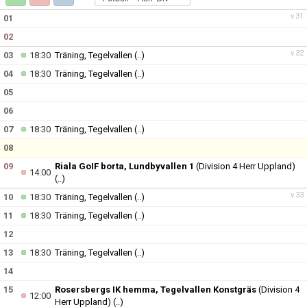
MATCHER
v.31
01
02
v.32
03
18:30
Träning, Tegelvallen
(..)
04
18:30
Träning, Tegelvallen
(..)
05
06
07
18:30
Träning, Tegelvallen
(..)
08
09
Riala GoIF borta, Lundbyvallen 1
(Division 4 Herr Uppland)
14:00
(..)
v.33
10
18:30
Träning, Tegelvallen
(..)
11
18:30
Träning, Tegelvallen
(..)
12
13
18:30
Träning, Tegelvallen
(..)
14
15
Rosersbergs IK hemma, Tegelvallen Konstgräs
(Division 4
12:00
Herr Uppland)
(..)