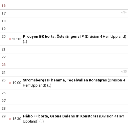
16
v.34
17
18
19
20
Procyon BK borta, Österängens IP
(Division 4 Herr Uppland)
20:15
(..)
21
22
23
v.35
24
25
Strömsbergs IF hemma, Tegelvallen Konstgräs
(Division 4
19:00
Herr Uppland)
(..)
26
27
28
29
Håbo FF borta, Gröna Dalens IP Konstgräs
(Division 4 Herr
15:30
Uppland)
(..)