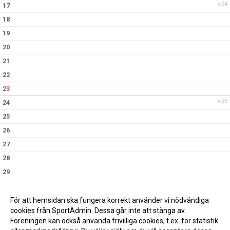
v.34
17
18
19
20
21
22
23
v.35
24
25
26
27
28
29
30
v.36
31
För att hemsidan ska fungera korrekt använder vi nödvändiga
cookies från SportAdmin. Dessa går inte att stänga av.
Föreningen kan också använda frivilliga cookies, t.ex. för statistik