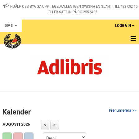
HJÄLP OSS BYGGA UPP TEGELVALLEN IGEN SWISHA EN SLANT TILL 123 092 15 
ELLER SÄTT IN PÅ BG 255-6405
DIV 3
LOGGA IN
HEM
NYHETER
KALENDER
DOKUMENT
KONTAKT
Kalender
Prenumerera >>
SERIETABELL
AUGUSTI 2026