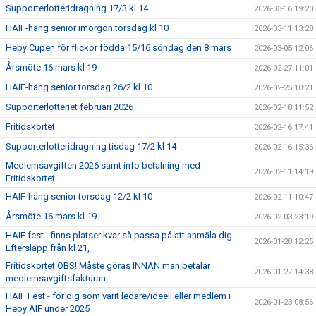
Supporterlotteridragning 17/3 kl 14
2026-03-16 19:20
HAIF-häng senior imorgon torsdag kl 10
2026-03-11 13:28
Heby Cupen för flickor födda 15/16 söndag den 8 mars
2026-03-05 12:06
Årsmöte 16 mars kl 19
2026-02-27 11:01
HAIF-häng senior torsdag 26/2 kl 10
2026-02-25 10:21
Supporterlotteriet februari 2026
2026-02-18 11:52
Fritidskortet
2026-02-16 17:41
Supporterlotteridragning tisdag 17/2 kl 14
2026-02-16 15:36
Medlemsavgiften 2026 samt info betalning med
2026-02-11 14:19
Fritidskortet
HAIF-häng senior torsdag 12/2 kl 10
2026-02-11 10:47
Årsmöte 16 mars kl 19
2026-02-03 23:19
HAIF fest - finns platser kvar så passa på att anmäla dig.
2026-01-28 12:25
Eftersläpp från kl 21,
Fritidskortet OBS! Måste göras INNAN man betalar
2026-01-27 14:38
medlemsavgiftsfakturan
HAIF Fest - för dig som varit ledare/ideell eller medlem i
2026-01-23 08:56
Heby AIF under 2025