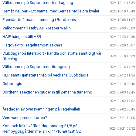
Välkommen på Supporterlotteridragning
2024-10-14 16:34
Hemåt de´ bär! - Ett samtal med Gernas Molla om kvalet
2024-10-10 18:49
Premiär för 2-manna turnering i Bordtennis
2024-10-08 11:07
Välkommen till Heby AIF -Jesper Wallin
2024-09-30 20:09
HAIF häng inställt v 39
2024-09-23 14:36
Flaggvakt till Tegeltrampet saknas
2024-09-20 10:07
Clubdagar på Intersport - handla och stötta samtidigt vår
2024-09-18 10:59
förening
Välkommen på Supporterlottidragning
2024-09-16 17:29
HLR samt Hjärtstartarinfo på veckans Gubbdagis
2024-09-12 11:34
Gubbdagis
2024-09-10 09:46
Bordtennissektionen bjuder in till 2-manna turnering
2024-09-03 12:45
2024-09-02 17:02
Årsdagen av översvämningen på Tegelvallen
2024-09-02 06:45
Vem vann presentkorten?
2024-08-21 10:05
Kom och käka våfflor idag onsdag 21/8 på
2024-08-21 08:32
Hembygdsgården mellan kl 11-16 &#128155;