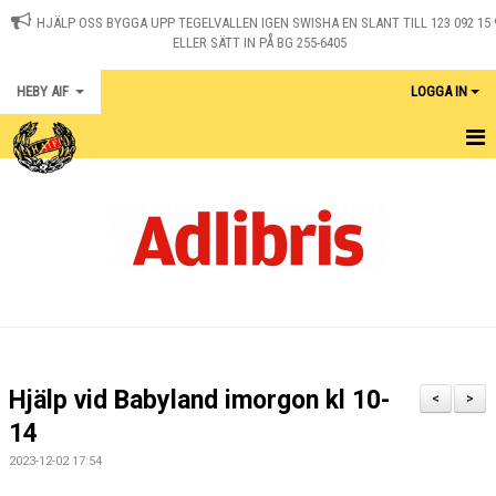
HJÄLP OSS BYGGA UPP TEGELVALLEN IGEN SWISHA EN SLANT TILL 123 092 15 
ELLER SÄTT IN PÅ BG 255-6405
HEBY AIF
LOGGA IN
HEM
KONTAKT
NYHETER
OM KLUBBEN
MEDLEM I HEBY AIF
Hjälp vid Babyland imorgon kl 10-
<
>
KALENDER
14
2023-12-02 17:54
MATCHER