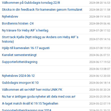
Välkommen på Gubbdagis torsdag 22/8
2024-08-20 16:53
Skicka in din feedback för karnevalen genom formuläret
2024-08-20 11:58
Nyhetsbrev
2024-08-19 14:03
Bordtennis hösten -24
2024-08-09 06:46
Ny tränare för Heby AIF´s herrlag
2024-07-28 17:52
Stort tack Kjelle (Nytt inlägg av Anders om Heby AIF´s
2024-07-09 14:16
historia)
Hjälp till karnevalen 16-17 augusti
2024-07-08 19:53
Kansliet semesterstängt
2024-06-26 07:51
Supporterlotteridragning
2024-06-17 19:52
2024-06-13 08:07
Nyhetsbrev 2024-06-12
2024-06-12 20:03
Gubbdagis imorgon kl 10
2024-06-04 18:14
Välkommen att se HAIF herr möta UNIK FK
2024-05-30 20:24
Nu har vi äntligen goda nyheter att dela med oss av!
2024-05-25 09:34
A-laget match ikväll kl 19.15 Tegelvallen
2024-05-22 07:19
Supporterlotteridragning maj 2024
2024-05-21 20:22