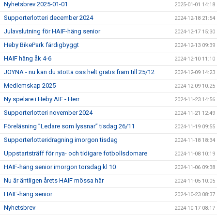
Nyhetsbrev 2025-01-01
2025-01-01 14:18
Supporterlotteri december 2024
2024-12-18 21:54
Julavslutning för HAIF-häng senior
2024-12-17 15:30
Heby BikePark färdigbyggt
2024-12-13 09:39
HAIF häng åk 4-6
2024-12-10 11:10
JOYNA - nu kan du stötta oss helt gratis fram till 25/12
2024-12-09 14:23
Medlemskap 2025
2024-12-09 10:25
Ny spelare i Heby AIF - Herr
2024-11-23 14:56
Supporterlotteri november 2024
2024-11-21 12:49
Föreläsning ”Ledare som lyssnar” tisdag 26/11
2024-11-19 09:55
Supporterlotteridragning imorgon tisdag
2024-11-18 18:34
Uppstartsträff för nya- och tidigare fotbollsdomare
2024-11-08 10:19
HAIF-häng senior imorgon torsdag kl 10
2024-11-06 09:38
Nu är äntligen årets HAIF mössa här
2024-11-05 10:05
HAIF-häng senior
2024-10-23 08:37
Nyhetsbrev
2024-10-17 08:17