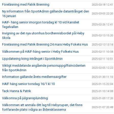
Föreläsning med Patrik Brenning
2025-03-18 12:41
Ny information från SportAdmin gällande dataintrånget den
2025-03-05 22:20
16 januari
HAIF- häng senior imorgon torsdag kl 10 vid Kansliet
2025-02-26 12:41
Tegelvallen
Invigning av det nya utomhus bordtennisbordet på Heby
2025-02-13 15:20
Skola
Föreläsning med Patrik Brenning 24 mars Heby Fokets Hus
2025-02-13 13:18
Välkommen på HAIF-häng senior i Heby Folkets Hus
2025-02-11 10:58
Uppdatering kring intrånget i SportAdmin
2025-02-11 10:51
Viktigt meddelande angående personuppgiftsincidenten
2025-02-05 12:22
från SportAdmin
Information gällande årets medlemsavgifter
2025-01-30 11:10
HAIF häng senior torsdag 16/1 kl 10
2025-01-15 22:04
Tack Hanna & Patrik
2025-01-10 14:08
Välkomna på julgransplundring
2025-01-09 17:20
Välkommen att anmäla ditt lag till Hebycupen, det finns
2025-01-07 20:48
fortfarande plats i några av åldersklasserna