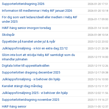
Supporterlotteridragning 2026
2026-01-20 17:51
Information till medlemmar i Heby AIF januari 2026
2026-01-20 10:18
För dig som varit ledare/ideell eller medlem i Heby AIF
2026-01-17 09:00
under 2025
HAIF-häng senior imorgon torsdag
2026-01-14 14:43
Skidspår
2026-01-08 10:54
Öppettider på kansliet under jul & nyår
2025-12-22 23:02
Julklappsförsäljning - vi kör en extra dag 22/12
2025-12-21 20:38
Glöm inte bort att stödja Heby AIF samtidigt som du
2025-12-19 14:00
inhandlar julmaten
Digitala lotter till uppesittarkvällen
2025-12-19 12:26
Supporterlotteri dragning december 2025
2025-12-17 09:38
Julklappsförsäljning - vi behöver din hjälp
2025-12-16 10:00
Kansliet stängt idag måndag
2025-12-15 11:57
Julklappsförsäljning 2025 - vi behöver din hjälp
2025-12-02 11:56
Supporterlotteridragning november 2025
2025-11-19 16:27
HAIF-häng senior
2025-11-05 12:37