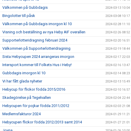
Välkommen på Gubbdagis
2024-03-13 10:04
Bingolotter till påsk
2024-03-08 10:17
Välkommen på Gubbdagis imorgon kl 10
2024-02-28 11:10
Visning och beställning av nya Heby AIF overallen
2024-02-26 08:52
Supporterlotteridragning februari 2024
2024-02-20 16:51
Välkommen på Supporterlotteridragning
2024-02-19 18:44
Sista Hebycupen 2024 arrangeras imorgon
2024-02-17 22:03
Intersport kommer till Folkets Hus i Heby!
2024-02-16 13:47
Gubbdagis imorgon kl 10
2024-02-14 08:23
Vi har fått glada nyheter
2024-02-13 15:49
Hebycup för flickor födda 2015/2016
2024-02-10 16:57
Skadegörelse på Tegelvallen
2024-02-04 22:44
Hebycupen för pojkar födda 2011/2012
2024-02-03 21:08
Medlemsfakturor 2024
2024-01-29 11:21
Hebycupen flickor födda 2012/2013 samt 2014
2024-01-27 21:01
Joyna
2024-01-26 10:00