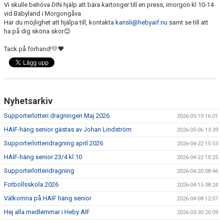
Vi skulle behöva DIN hjälp att bära kartonger till en press, imorgon kl 10-14
DOKUMENT
vid Babyland i Morgongåva
Har du möjlighet att hjälpa till, kontakta
kansli@hebyaif.nu
samt se till att
ha på dig sköna skor😊
VÅRA LAG
Tack på förhand!💛🖤
KLUBBKLÄDER
ÖVERSVÄMNINGEN
SAMARBETSPARTNERS
Nyhetsarkiv
Supporterlotteri dragningen Maj 2026
2026-05-19 16:01
TEGELVALLEN 2.0
HAIF-häng senior gästas av Johan Lindström
2026-05-06 13:39
Supporterlotteridragning april 2026
2026-04-22 15:53
HAIF-häng senior 23/4 kl 10
2026-04-22 10:25
Supporterlotteridragning
2026-04-20 08:46
Fotbollsskola 2026
2026-04-15 08:24
Välkomna på HAIF häng senior
2026-04-08 12:07
Hej alla medlemmar i Heby AIF
2026-03-30 20:09