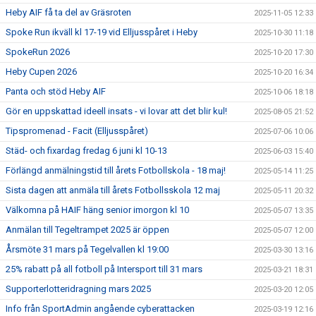
Heby AIF få ta del av Gräsroten
2025-11-05 12:33
Spoke Run ikväll kl 17-19 vid Elljusspåret i Heby
2025-10-30 11:18
SpokeRun 2026
2025-10-20 17:30
Heby Cupen 2026
2025-10-20 16:34
Panta och stöd Heby AIF
2025-10-06 18:18
Gör en uppskattad ideell insats - vi lovar att det blir kul!
2025-08-05 21:52
Tipspromenad - Facit (Elljusspåret)
2025-07-06 10:06
Städ- och fixardag fredag 6 juni kl 10-13
2025-06-03 15:40
Förlängd anmälningstid till årets Fotbollskola - 18 maj!
2025-05-14 11:25
Sista dagen att anmäla till årets Fotbollsskola 12 maj
2025-05-11 20:32
Välkomna på HAIF häng senior imorgon kl 10
2025-05-07 13:35
Anmälan till Tegeltrampet 2025 är öppen
2025-05-07 12:00
Årsmöte 31 mars på Tegelvallen kl 19:00
2025-03-30 13:16
25% rabatt på all fotboll på Intersport till 31 mars
2025-03-21 18:31
Supporterlotteridragning mars 2025
2025-03-20 12:05
Info från SportAdmin angående cyberattacken
2025-03-19 12:16