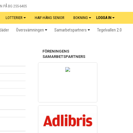
N PÅ BG 255-6405
LOTTERIER
HAIF-HÄNG SENIOR
BOKNING
LOGGA IN
kläder
Översvämningen
Samarbetspartners
Tegelvallen 2.0
FÖRENINGENS
SAMARBETSPARTNERS