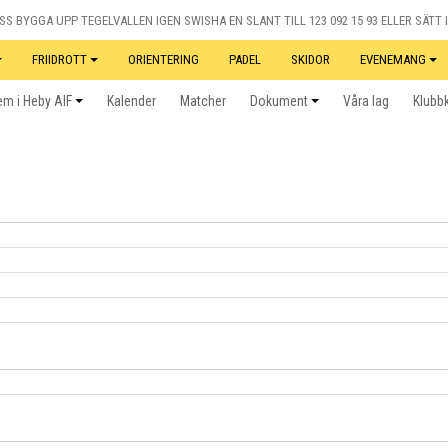
S BYGGA UPP TEGELVALLEN IGEN SWISHA EN SLANT TILL 123 092 15 93 ELLER SÄTT I
FRIIDROTT
ORIENTERING
PADEL
SKIDOR
EVENEMANG
m i Heby AIF
Kalender
Matcher
Dokument
Våra lag
Klubb