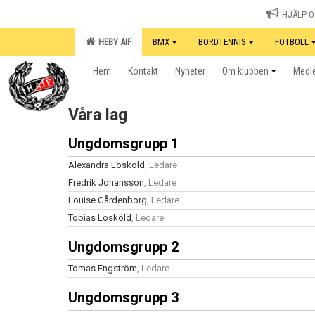
HJÄLP OS
HEBY AIF
BMX
BORDTENNIS
FOTBOLL
Hem
Kontakt
Nyheter
Om klubben
Medle
Våra lag
Ungdomsgrupp 1
Alexandra Losköld
, Ledare
Fredrik Johansson
, Ledare
Louise Gårdenborg
, Ledare
Tobias Losköld
, Ledare
Ungdomsgrupp 2
Tomas Engström
, Ledare
Ungdomsgrupp 3