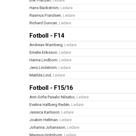
Erik Franzen
, Ledare
Hans Bäckström
, Ledare
Rasmus Frandsen
, Ledare
Richard Duncan
, Ledare
Fotboll - F14
Andreas Warnberg
, Ledare
Emelie Eriksson
, Ledare
Hanna Lindbom
, Ledare
Jens Lindström
, Ledare
Matilda Lind
, Ledare
Fotboll - F15/16
Ann-Sofie Pasalic Nilsebo
, Ledare
Evelina Hallberg Redén
, Ledare
Jessica Karlsson
, Ledare
Joakim Hellman
, Ledare
Johanna Johansson
, Ledare
Magnus Holmbom
, Ledare