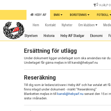
HJÄLP OS
HEBY AIF
BMX
BORDTENNIS
FOTBOLL
Hem
Kontakt
Nyheter
Om klubben
Medle
Styrelsen
Historia
Heby AIF Stadgar
Ekonomi
F
Ersättning för utlägg
Under dokument ligger underlaget som ska användas när du ha
Underlaget får gärna mejlas in till kansli@hebyaif.nu
Reseräkning
Till dig som är ledare/utövare i Heby AIF och har avtalat att
finns inlagd under dokument - märkt "Reseräkning"
Blanketten mejlas in till
kansli@hebyaif.nu
senast den 15:e i m
sista i månaden.