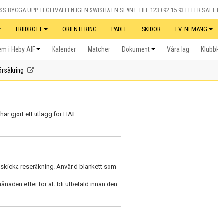
S BYGGA UPP TEGELVALLEN IGEN SWISHA EN SLANT TILL 123 092 15 93 ELLER SÄTT I
FRIIDROTT
ORIENTERING
PADEL
SKIDOR
EVENEMANG
m i Heby AIF
Kalender
Matcher
Dokument
Våra lag
Klubb
örsäkring
r gjort ett utlägg för HAIF.
 få skicka reseräkning. Använd blankett som
ånaden efter för att bli utbetald innan den