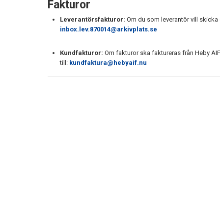
Fakturor
Leverantörsfakturor:
Om du som leverantör vill skicka en
inbox.lev.870014@arkivplats.se
Kundfakturor:
Om fakturor ska faktureras från Heby AIF t
till:
kundfaktura@hebyaif.nu