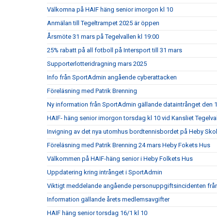
Välkomna på HAIF häng senior imorgon kl 10
Anmälan till Tegeltrampet 2025 är öppen
Årsmöte 31 mars på Tegelvallen kl 19:00
25% rabatt på all fotboll på Intersport till 31 mars
Supporterlotteridragning mars 2025
Info från SportAdmin angående cyberattacken
Föreläsning med Patrik Brenning
Ny information från SportAdmin gällande dataintrånget den 1
HAIF- häng senior imorgon torsdag kl 10 vid Kansliet Tegelva
Invigning av det nya utomhus bordtennisbordet på Heby Sko
Föreläsning med Patrik Brenning 24 mars Heby Fokets Hus
Välkommen på HAIF-häng senior i Heby Folkets Hus
Uppdatering kring intrånget i SportAdmin
Viktigt meddelande angående personuppgiftsincidenten fr
Information gällande årets medlemsavgifter
HAIF häng senior torsdag 16/1 kl 10