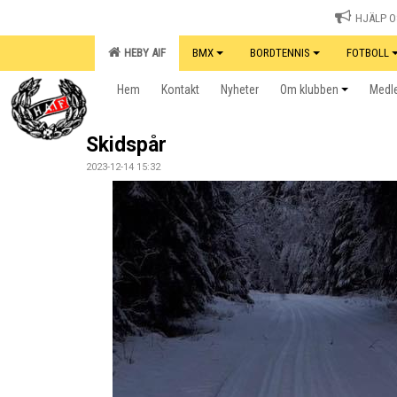
HJÄLP OS
HEBY AIF
BMX
BORDTENNIS
FOTBOLL
Hem
Kontakt
Nyheter
Om klubben
Medle
Skidspår
2023-12-14 15:32