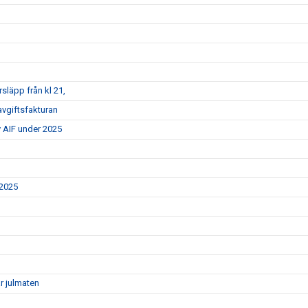
rsläpp från kl 21,
vgiftsfakturan
y AIF under 2025
 2025
r julmaten