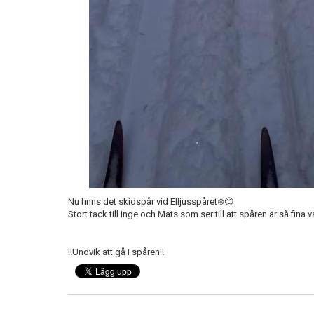
Nu finns det skidspår vid Elljusspåret❄️😊
Stort tack till Inge och Mats som ser till att spåren är så fina 
‼️Undvik att gå i spåren‼️