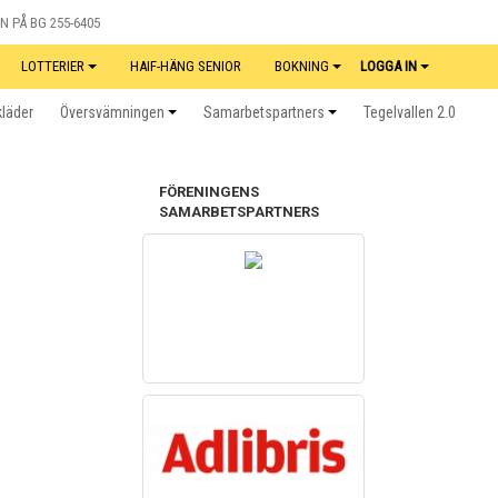
N PÅ BG 255-6405
LOTTERIER
HAIF-HÄNG SENIOR
BOKNING
LOGGA IN
kläder
Översvämningen
Samarbetspartners
Tegelvallen 2.0
FÖRENINGENS
SAMARBETSPARTNERS