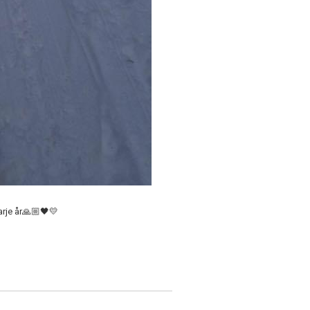
varje år🙏🏼🖤💛