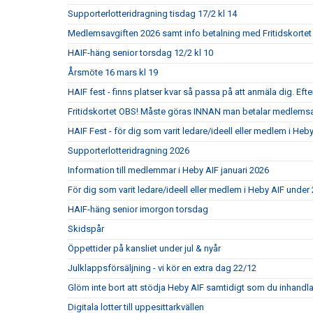
Supporterlotteridragning tisdag 17/2 kl 14
Medlemsavgiften 2026 samt info betalning med Fritidskortet
HAIF-häng senior torsdag 12/2 kl 10
Årsmöte 16 mars kl 19
HAIF fest - finns platser kvar så passa på att anmäla dig. Efte
Fritidskortet OBS! Måste göras INNAN man betalar medlemsa
HAIF Fest - för dig som varit ledare/ideell eller medlem i Heb
Supporterlotteridragning 2026
Information till medlemmar i Heby AIF januari 2026
För dig som varit ledare/ideell eller medlem i Heby AIF under
HAIF-häng senior imorgon torsdag
Skidspår
Öppettider på kansliet under jul & nyår
Julklappsförsäljning - vi kör en extra dag 22/12
Glöm inte bort att stödja Heby AIF samtidigt som du inhandla
Digitala lotter till uppesittarkvällen