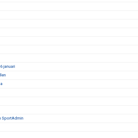
6 januari
llen
la
ån SportAdmin