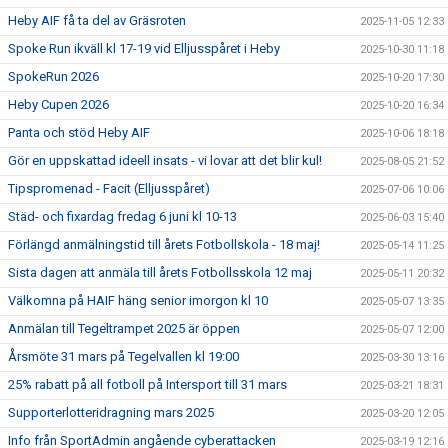
Heby AIF få ta del av Gräsroten
2025-11-05 12:33
Spoke Run ikväll kl 17-19 vid Elljusspåret i Heby
2025-10-30 11:18
SpokeRun 2026
2025-10-20 17:30
Heby Cupen 2026
2025-10-20 16:34
Panta och stöd Heby AIF
2025-10-06 18:18
Gör en uppskattad ideell insats - vi lovar att det blir kul!
2025-08-05 21:52
Tipspromenad - Facit (Elljusspåret)
2025-07-06 10:06
Städ- och fixardag fredag 6 juni kl 10-13
2025-06-03 15:40
Förlängd anmälningstid till årets Fotbollskola - 18 maj!
2025-05-14 11:25
Sista dagen att anmäla till årets Fotbollsskola 12 maj
2025-05-11 20:32
Välkomna på HAIF häng senior imorgon kl 10
2025-05-07 13:35
Anmälan till Tegeltrampet 2025 är öppen
2025-05-07 12:00
Årsmöte 31 mars på Tegelvallen kl 19:00
2025-03-30 13:16
25% rabatt på all fotboll på Intersport till 31 mars
2025-03-21 18:31
Supporterlotteridragning mars 2025
2025-03-20 12:05
Info från SportAdmin angående cyberattacken
2025-03-19 12:16