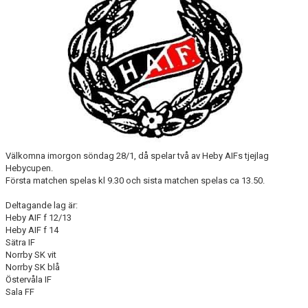
DOKUMENT
VÅRA LAG
KLUBBKLÄDER
ÖVERSVÄMNINGEN
SAMARBETSPARTNERS
Välkomna imorgon söndag 28/1, då spelar två av Heby AIFs tjejlag
TEGELVALLEN 2.0
Hebycupen.
Första matchen spelas kl 9.30 och sista matchen spelas ca 13.50.
Deltagande lag är:
Heby AIF f 12/13
Heby AIF f 14
Sätra IF
Norrby SK vit
Norrby SK blå
Östervåla IF
Sala FF