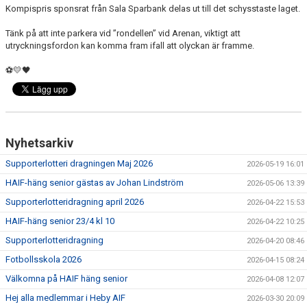
Kompispris sponsrat från Sala Sparbank delas ut till det schysstaste laget.
Tänk på att inte parkera vid ”rondellen” vid Arenan, viktigt att
utryckningsfordon kan komma fram ifall att olyckan är framme.
⚽️💛🖤
Nyhetsarkiv
Supporterlotteri dragningen Maj 2026
2026-05-19 16:01
HAIF-häng senior gästas av Johan Lindström
2026-05-06 13:39
Supporterlotteridragning april 2026
2026-04-22 15:53
HAIF-häng senior 23/4 kl 10
2026-04-22 10:25
Supporterlotteridragning
2026-04-20 08:46
Fotbollsskola 2026
2026-04-15 08:24
Välkomna på HAIF häng senior
2026-04-08 12:07
Hej alla medlemmar i Heby AIF
2026-03-30 20:09