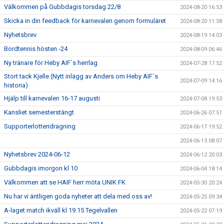
Välkommen på Gubbdagis torsdag 22/8
2024-08-20 16:53
Skicka in din feedback för karnevalen genom formuläret
2024-08-20 11:58
Nyhetsbrev
2024-08-19 14:03
Bordtennis hösten -24
2024-08-09 06:46
Ny tränare för Heby AIF´s herrlag
2024-07-28 17:52
Stort tack Kjelle (Nytt inlägg av Anders om Heby AIF´s
2024-07-09 14:16
historia)
Hjälp till karnevalen 16-17 augusti
2024-07-08 19:53
Kansliet semesterstängt
2024-06-26 07:51
Supporterlotteridragning
2024-06-17 19:52
2024-06-13 08:07
Nyhetsbrev 2024-06-12
2024-06-12 20:03
Gubbdagis imorgon kl 10
2024-06-04 18:14
Välkommen att se HAIF herr möta UNIK FK
2024-05-30 20:24
Nu har vi äntligen goda nyheter att dela med oss av!
2024-05-25 09:34
A-laget match ikväll kl 19.15 Tegelvallen
2024-05-22 07:19