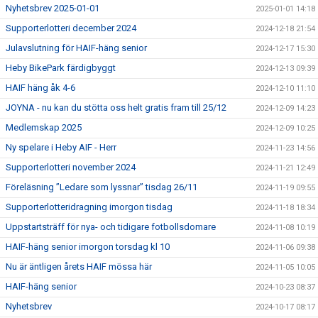
Nyhetsbrev 2025-01-01
2025-01-01 14:18
Supporterlotteri december 2024
2024-12-18 21:54
Julavslutning för HAIF-häng senior
2024-12-17 15:30
Heby BikePark färdigbyggt
2024-12-13 09:39
HAIF häng åk 4-6
2024-12-10 11:10
JOYNA - nu kan du stötta oss helt gratis fram till 25/12
2024-12-09 14:23
Medlemskap 2025
2024-12-09 10:25
Ny spelare i Heby AIF - Herr
2024-11-23 14:56
Supporterlotteri november 2024
2024-11-21 12:49
Föreläsning ”Ledare som lyssnar” tisdag 26/11
2024-11-19 09:55
Supporterlotteridragning imorgon tisdag
2024-11-18 18:34
Uppstartsträff för nya- och tidigare fotbollsdomare
2024-11-08 10:19
HAIF-häng senior imorgon torsdag kl 10
2024-11-06 09:38
Nu är äntligen årets HAIF mössa här
2024-11-05 10:05
HAIF-häng senior
2024-10-23 08:37
Nyhetsbrev
2024-10-17 08:17