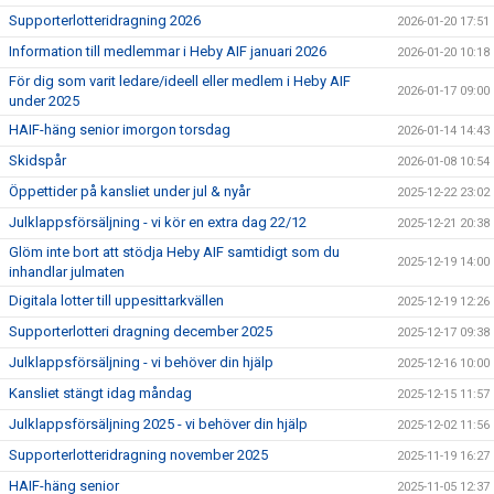
Supporterlotteridragning 2026
2026-01-20 17:51
Information till medlemmar i Heby AIF januari 2026
2026-01-20 10:18
För dig som varit ledare/ideell eller medlem i Heby AIF
2026-01-17 09:00
under 2025
HAIF-häng senior imorgon torsdag
2026-01-14 14:43
Skidspår
2026-01-08 10:54
Öppettider på kansliet under jul & nyår
2025-12-22 23:02
Julklappsförsäljning - vi kör en extra dag 22/12
2025-12-21 20:38
Glöm inte bort att stödja Heby AIF samtidigt som du
2025-12-19 14:00
inhandlar julmaten
Digitala lotter till uppesittarkvällen
2025-12-19 12:26
Supporterlotteri dragning december 2025
2025-12-17 09:38
Julklappsförsäljning - vi behöver din hjälp
2025-12-16 10:00
Kansliet stängt idag måndag
2025-12-15 11:57
Julklappsförsäljning 2025 - vi behöver din hjälp
2025-12-02 11:56
Supporterlotteridragning november 2025
2025-11-19 16:27
HAIF-häng senior
2025-11-05 12:37