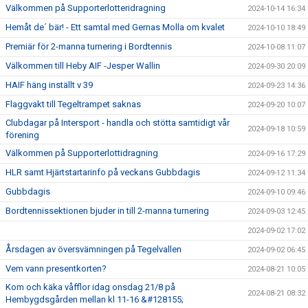
Välkommen på Supporterlotteridragning
2024-10-14 16:34
Hemåt de´ bär! - Ett samtal med Gernas Molla om kvalet
2024-10-10 18:49
Premiär för 2-manna turnering i Bordtennis
2024-10-08 11:07
Välkommen till Heby AIF -Jesper Wallin
2024-09-30 20:09
HAIF häng inställt v 39
2024-09-23 14:36
Flaggvakt till Tegeltrampet saknas
2024-09-20 10:07
Clubdagar på Intersport - handla och stötta samtidigt vår
2024-09-18 10:59
förening
Välkommen på Supporterlottidragning
2024-09-16 17:29
HLR samt Hjärtstartarinfo på veckans Gubbdagis
2024-09-12 11:34
Gubbdagis
2024-09-10 09:46
Bordtennissektionen bjuder in till 2-manna turnering
2024-09-03 12:45
2024-09-02 17:02
Årsdagen av översvämningen på Tegelvallen
2024-09-02 06:45
Vem vann presentkorten?
2024-08-21 10:05
Kom och käka våfflor idag onsdag 21/8 på
2024-08-21 08:32
Hembygdsgården mellan kl 11-16 &#128155;