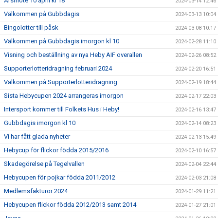
Årsmöte 10 april kl 18
2024-03-14 12:46
Välkommen på Gubbdagis
2024-03-13 10:04
Bingolotter till påsk
2024-03-08 10:17
Välkommen på Gubbdagis imorgon kl 10
2024-02-28 11:10
Visning och beställning av nya Heby AIF overallen
2024-02-26 08:52
Supporterlotteridragning februari 2024
2024-02-20 16:51
Välkommen på Supporterlotteridragning
2024-02-19 18:44
Sista Hebycupen 2024 arrangeras imorgon
2024-02-17 22:03
Intersport kommer till Folkets Hus i Heby!
2024-02-16 13:47
Gubbdagis imorgon kl 10
2024-02-14 08:23
Vi har fått glada nyheter
2024-02-13 15:49
Hebycup för flickor födda 2015/2016
2024-02-10 16:57
Skadegörelse på Tegelvallen
2024-02-04 22:44
Hebycupen för pojkar födda 2011/2012
2024-02-03 21:08
Medlemsfakturor 2024
2024-01-29 11:21
Hebycupen flickor födda 2012/2013 samt 2014
2024-01-27 21:01