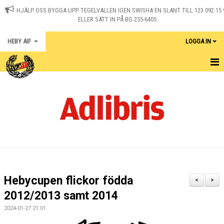
HJÄLP OSS BYGGA UPP TEGELVALLEN IGEN SWISHA EN SLANT TILL 123 092 15 
ELLER SÄTT IN PÅ BG 255-6405
HEBY AIF
LOGGA IN
HEM
KONTAKT
NYHETER
OM KLUBBEN
MEDLEM I HEBY AIF
Hebycupen flickor födda
<
>
KALENDER
2012/2013 samt 2014
2024-01-27 21:01
MATCHER