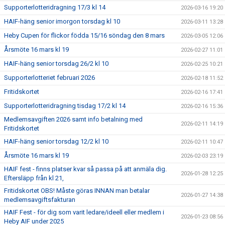
Supporterlotteridragning 17/3 kl 14
2026-03-16 19:20
HAIF-häng senior imorgon torsdag kl 10
2026-03-11 13:28
Heby Cupen för flickor födda 15/16 söndag den 8 mars
2026-03-05 12:06
Årsmöte 16 mars kl 19
2026-02-27 11:01
HAIF-häng senior torsdag 26/2 kl 10
2026-02-25 10:21
Supporterlotteriet februari 2026
2026-02-18 11:52
Fritidskortet
2026-02-16 17:41
Supporterlotteridragning tisdag 17/2 kl 14
2026-02-16 15:36
Medlemsavgiften 2026 samt info betalning med
2026-02-11 14:19
Fritidskortet
HAIF-häng senior torsdag 12/2 kl 10
2026-02-11 10:47
Årsmöte 16 mars kl 19
2026-02-03 23:19
HAIF fest - finns platser kvar så passa på att anmäla dig.
2026-01-28 12:25
Eftersläpp från kl 21,
Fritidskortet OBS! Måste göras INNAN man betalar
2026-01-27 14:38
medlemsavgiftsfakturan
HAIF Fest - för dig som varit ledare/ideell eller medlem i
2026-01-23 08:56
Heby AIF under 2025