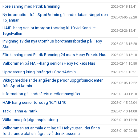
Föreläsning med Patrik Brenning
2025-03-18 12:41
Ny information från SportAdmin gällande dataintrånget den
2025-03-05 22:20
16 januari
HAIF- häng senior imorgon torsdag kl 10 vid Kansliet
2025-02-26 12:41
Tegelvallen
Invigning av det nya utomhus bordtennisbordet på Heby
2025-02-13 15:20
Skola
Föreläsning med Patrik Brenning 24 mars Heby Fokets Hus
2025-02-13 13:18
Välkommen på HAIF-häng senior i Heby Folkets Hus
2025-02-11 10:58
Uppdatering kring intrånget i SportAdmin
2025-02-11 10:51
Viktigt meddelande angående personuppgiftsincidenten
2025-02-05 12:22
från SportAdmin
Information gällande årets medlemsavgifter
2025-01-30 11:10
HAIF häng senior torsdag 16/1 kl 10
2025-01-15 22:04
Tack Hanna & Patrik
2025-01-10 14:08
Välkomna på julgransplundring
2025-01-09 17:20
Välkommen att anmäla ditt lag till Hebycupen, det finns
2025-01-07 20:48
fortfarande plats i några av åldersklasserna