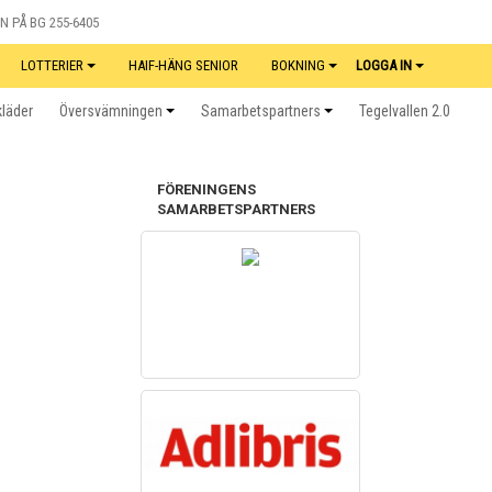
N PÅ BG 255-6405
LOTTERIER
HAIF-HÄNG SENIOR
BOKNING
LOGGA IN
kläder
Översvämningen
Samarbetspartners
Tegelvallen 2.0
FÖRENINGENS
SAMARBETSPARTNERS