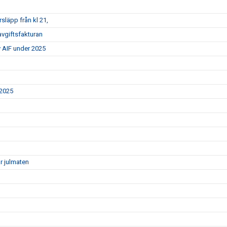
rsläpp från kl 21,
vgiftsfakturan
y AIF under 2025
 2025
r julmaten