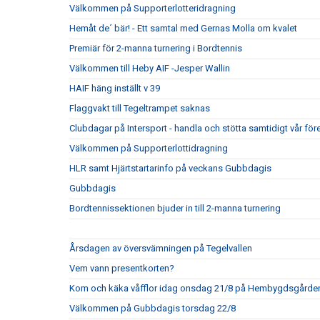
Välkommen på Supporterlotteridragning
Hemåt de´ bär! - Ett samtal med Gernas Molla om kvalet
Premiär för 2-manna turnering i Bordtennis
Välkommen till Heby AIF -Jesper Wallin
HAIF häng inställt v 39
Flaggvakt till Tegeltrampet saknas
Clubdagar på Intersport - handla och stötta samtidigt vår för
Välkommen på Supporterlottidragning
HLR samt Hjärtstartarinfo på veckans Gubbdagis
Gubbdagis
Bordtennissektionen bjuder in till 2-manna turnering
Årsdagen av översvämningen på Tegelvallen
Vem vann presentkorten?
Kom och käka våfflor idag onsdag 21/8 på Hembygdsgården
Välkommen på Gubbdagis torsdag 22/8