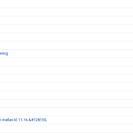
ening
 mellan kl 11-16 &#128155;