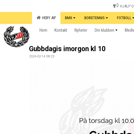
HJÄLP OS
HEBY AIF
BMX
BORDTENNIS
FOTBOLL
Hem
Kontakt
Nyheter
Om klubben
Medle
Gubbdagis imorgon kl 10
2024-02-14 08:23