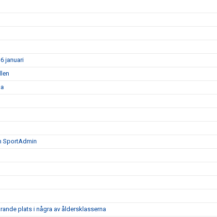
6 januari
llen
la
ån SportAdmin
arande plats i några av åldersklasserna