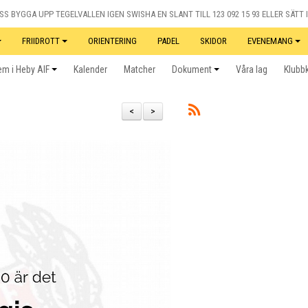
S BYGGA UPP TEGELVALLEN IGEN SWISHA EN SLANT TILL 123 092 15 93 ELLER SÄTT I
FRIIDROTT
ORIENTERING
PADEL
SKIDOR
EVENEMANG
m i Heby AIF
Kalender
Matcher
Dokument
Våra lag
Klubb
<
>