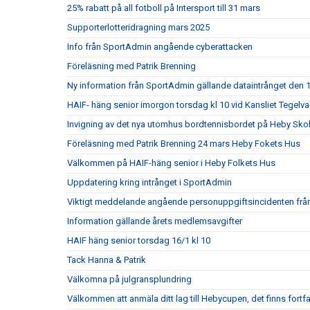
25% rabatt på all fotboll på Intersport till 31 mars
Supporterlotteridragning mars 2025
Info från SportAdmin angående cyberattacken
Föreläsning med Patrik Brenning
Ny information från SportAdmin gällande dataintrånget den 1
HAIF- häng senior imorgon torsdag kl 10 vid Kansliet Tegelva
Invigning av det nya utomhus bordtennisbordet på Heby Sko
Föreläsning med Patrik Brenning 24 mars Heby Fokets Hus
Välkommen på HAIF-häng senior i Heby Folkets Hus
Uppdatering kring intrånget i SportAdmin
Viktigt meddelande angående personuppgiftsincidenten fr
Information gällande årets medlemsavgifter
HAIF häng senior torsdag 16/1 kl 10
Tack Hanna & Patrik
Välkomna på julgransplundring
Välkommen att anmäla ditt lag till Hebycupen, det finns fortf