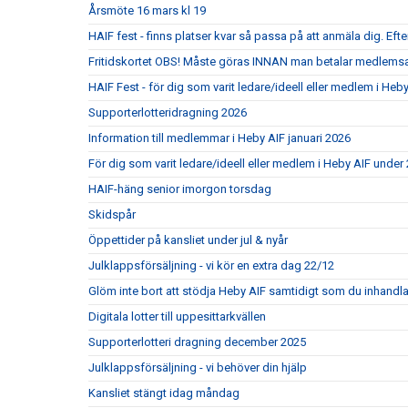
Årsmöte 16 mars kl 19
HAIF fest - finns platser kvar så passa på att anmäla dig. Efte
Fritidskortet OBS! Måste göras INNAN man betalar medlemsa
HAIF Fest - för dig som varit ledare/ideell eller medlem i Heb
Supporterlotteridragning 2026
Information till medlemmar i Heby AIF januari 2026
För dig som varit ledare/ideell eller medlem i Heby AIF under
HAIF-häng senior imorgon torsdag
Skidspår
Öppettider på kansliet under jul & nyår
Julklappsförsäljning - vi kör en extra dag 22/12
Glöm inte bort att stödja Heby AIF samtidigt som du inhandla
Digitala lotter till uppesittarkvällen
Supporterlotteri dragning december 2025
Julklappsförsäljning - vi behöver din hjälp
Kansliet stängt idag måndag