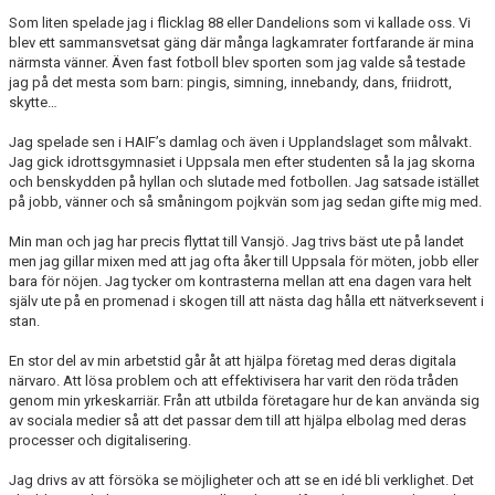
Som liten spelade jag i flicklag 88 eller Dandelions som vi kallade oss. Vi
blev ett sammansvetsat gäng där många lagkamrater fortfarande är mina
närmsta vänner. Även fast fotboll blev sporten som jag valde så testade
jag på det mesta som barn: pingis, simning, innebandy, dans, friidrott,
skytte…
Jag spelade sen i HAIF’s damlag och även i Upplandslaget som målvakt.
Jag gick idrottsgymnasiet i Uppsala men efter studenten så la jag skorna
och benskydden på hyllan och slutade med fotbollen. Jag satsade istället
på jobb, vänner och så småningom pojkvän som jag sedan gifte mig med.
Min man och jag har precis flyttat till Vansjö. Jag trivs bäst ute på landet
men jag gillar mixen med att jag ofta åker till Uppsala för möten, jobb eller
bara för nöjen. Jag tycker om kontrasterna mellan att ena dagen vara helt
själv ute på en promenad i skogen till att nästa dag hålla ett nätverksevent i
stan.
En stor del av min arbetstid går åt att hjälpa företag med deras digitala
närvaro. Att lösa problem och att effektivisera har varit den röda tråden
genom min yrkeskarriär. Från att utbilda företagare hur de kan använda sig
av sociala medier så att det passar dem till att hjälpa elbolag med deras
processer och digitalisering.
Jag drivs av att försöka se möjligheter och att se en idé bli verklighet. Det