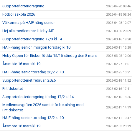
Supporterlotteridragning
2026-04-20 08:46
Fotbollsskola 2026
2026-04-15 08:24
Välkomna på HAIF häng senior
2026-04-08 12:07
Hej alla medlemmar i Heby AIF
2026-03-30 20:09
Supporterlotteridragning 17/3 kl 14
2026-03-16 19:20
HAIF-häng senior imorgon torsdag kl 10
2026-03-11 13:28
Heby Cupen för flickor födda 15/16 söndag den 8 mars
2026-03-05 12:06
Årsmöte 16 mars kl 19
2026-02-27 11:01
HAIF-häng senior torsdag 26/2 kl 10
2026-02-25 10:21
Supporterlotteriet februari 2026
2026-02-18 11:52
Fritidskortet
2026-02-16 17:41
Supporterlotteridragning tisdag 17/2 kl 14
2026-02-16 15:36
Medlemsavgiften 2026 samt info betalning med
2026-02-11 14:19
Fritidskortet
HAIF-häng senior torsdag 12/2 kl 10
2026-02-11 10:47
Årsmöte 16 mars kl 19
2026-02-03 23:19