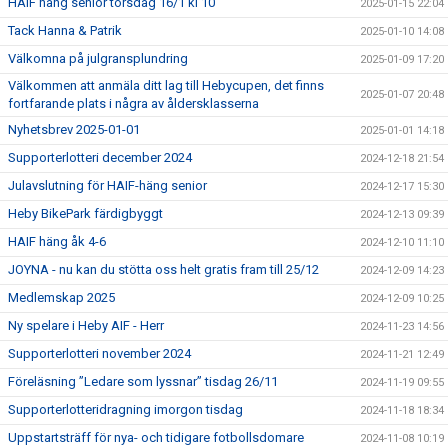
HAIF häng senior torsdag 16/1 kl 10
2025-01-15 22:04
Tack Hanna & Patrik
2025-01-10 14:08
Välkomna på julgransplundring
2025-01-09 17:20
Välkommen att anmäla ditt lag till Hebycupen, det finns
2025-01-07 20:48
fortfarande plats i några av åldersklasserna
Nyhetsbrev 2025-01-01
2025-01-01 14:18
Supporterlotteri december 2024
2024-12-18 21:54
Julavslutning för HAIF-häng senior
2024-12-17 15:30
Heby BikePark färdigbyggt
2024-12-13 09:39
HAIF häng åk 4-6
2024-12-10 11:10
JOYNA - nu kan du stötta oss helt gratis fram till 25/12
2024-12-09 14:23
Medlemskap 2025
2024-12-09 10:25
Ny spelare i Heby AIF - Herr
2024-11-23 14:56
Supporterlotteri november 2024
2024-11-21 12:49
Föreläsning ”Ledare som lyssnar” tisdag 26/11
2024-11-19 09:55
Supporterlotteridragning imorgon tisdag
2024-11-18 18:34
Uppstartsträff för nya- och tidigare fotbollsdomare
2024-11-08 10:19