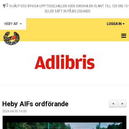
HJÄLP OSS BYGGA UPP TEGELVALLEN IGEN SWISHA EN SLANT TILL 123 092 15 
ELLER SÄTT IN PÅ BG 255-6405
HEBY AIF
LOGGA IN
HEM
KONTAKT
NYHETER
OM KLUBBEN
MEDLEM I HEBY AIF
Heby AIFs ordförande
<
>
KALENDER
2024-04-30 14:00
MATCHER