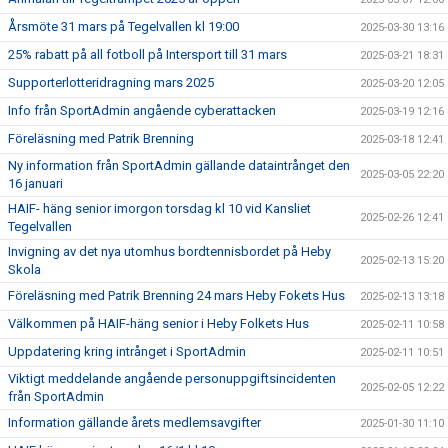
Årsmöte 31 mars på Tegelvallen kl 19:00
2025-03-30 13:16
25% rabatt på all fotboll på Intersport till 31 mars
2025-03-21 18:31
Supporterlotteridragning mars 2025
2025-03-20 12:05
Info från SportAdmin angående cyberattacken
2025-03-19 12:16
Föreläsning med Patrik Brenning
2025-03-18 12:41
Ny information från SportAdmin gällande dataintrånget den
2025-03-05 22:20
16 januari
HAIF- häng senior imorgon torsdag kl 10 vid Kansliet
2025-02-26 12:41
Tegelvallen
Invigning av det nya utomhus bordtennisbordet på Heby
2025-02-13 15:20
Skola
Föreläsning med Patrik Brenning 24 mars Heby Fokets Hus
2025-02-13 13:18
Välkommen på HAIF-häng senior i Heby Folkets Hus
2025-02-11 10:58
Uppdatering kring intrånget i SportAdmin
2025-02-11 10:51
Viktigt meddelande angående personuppgiftsincidenten
2025-02-05 12:22
från SportAdmin
Information gällande årets medlemsavgifter
2025-01-30 11:10