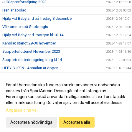
Julklappsförsäljning 2023
2023-12-12 15:58
Isen är spolad
2023-12-08 00:02
Hjälp vid Babyland på fredag 8 december
2023-12-06 12:01
Välkommen på Gubbdagis
2023-12-06 10:00
Hjälp vid Babyland imorgon kl 10-14
2023-12-02 17:54
Kansliet stängt 29-30 november
2023-11-28 17:07
Supporterlotteriet November 2023
2023-11-28 16:46
Supporterlotteridragning idag kl 14
2023-11-21 09:04
HEBY CUPEN - Anmälan är öppen
2023-11-16 10:44
Öppna träningar för Heby AIF 2
2023-11-09 09:46
Välkommen på Gubbdagis
För att hemsidan ska fungera korrekt använder vi nödvändiga
2023-11-07 15:49
cookies från SportAdmin. Dessa går inte att stänga av.
2023-11-03 12:04
Föreningen kan också använda frivilliga cookies, t.ex. för statistik
eller marknadsföring. Du väljer själv om du vill acceptera dessa.
Anpassa dina val
Cookie-inställningar
Gå till Webbversion
Acceptera nödvändiga
Acceptera alla