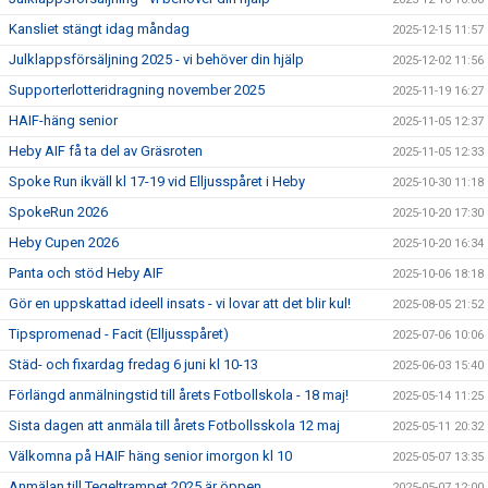
Kansliet stängt idag måndag
2025-12-15 11:57
Julklappsförsäljning 2025 - vi behöver din hjälp
2025-12-02 11:56
Supporterlotteridragning november 2025
2025-11-19 16:27
HAIF-häng senior
2025-11-05 12:37
Heby AIF få ta del av Gräsroten
2025-11-05 12:33
Spoke Run ikväll kl 17-19 vid Elljusspåret i Heby
2025-10-30 11:18
SpokeRun 2026
2025-10-20 17:30
Heby Cupen 2026
2025-10-20 16:34
Panta och stöd Heby AIF
2025-10-06 18:18
Gör en uppskattad ideell insats - vi lovar att det blir kul!
2025-08-05 21:52
Tipspromenad - Facit (Elljusspåret)
2025-07-06 10:06
Städ- och fixardag fredag 6 juni kl 10-13
2025-06-03 15:40
Förlängd anmälningstid till årets Fotbollskola - 18 maj!
2025-05-14 11:25
Sista dagen att anmäla till årets Fotbollsskola 12 maj
2025-05-11 20:32
Välkomna på HAIF häng senior imorgon kl 10
2025-05-07 13:35
Anmälan till Tegeltrampet 2025 är öppen
2025-05-07 12:00