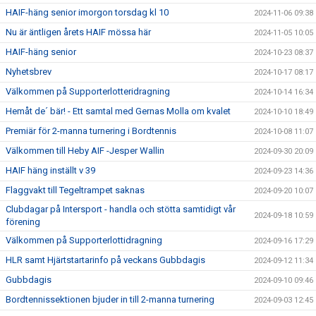
HAIF-häng senior imorgon torsdag kl 10
2024-11-06 09:38
Nu är äntligen årets HAIF mössa här
2024-11-05 10:05
HAIF-häng senior
2024-10-23 08:37
Nyhetsbrev
2024-10-17 08:17
Välkommen på Supporterlotteridragning
2024-10-14 16:34
Hemåt de´ bär! - Ett samtal med Gernas Molla om kvalet
2024-10-10 18:49
Premiär för 2-manna turnering i Bordtennis
2024-10-08 11:07
Välkommen till Heby AIF -Jesper Wallin
2024-09-30 20:09
HAIF häng inställt v 39
2024-09-23 14:36
Flaggvakt till Tegeltrampet saknas
2024-09-20 10:07
Clubdagar på Intersport - handla och stötta samtidigt vår
2024-09-18 10:59
förening
Välkommen på Supporterlottidragning
2024-09-16 17:29
HLR samt Hjärtstartarinfo på veckans Gubbdagis
2024-09-12 11:34
Gubbdagis
2024-09-10 09:46
Bordtennissektionen bjuder in till 2-manna turnering
2024-09-03 12:45