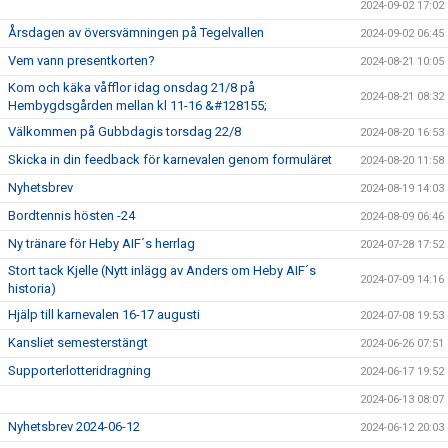
2024-09-02 17:02
Årsdagen av översvämningen på Tegelvallen
2024-09-02 06:45
Vem vann presentkorten?
2024-08-21 10:05
Kom och käka våfflor idag onsdag 21/8 på
2024-08-21 08:32
Hembygdsgården mellan kl 11-16 &#128155;
Välkommen på Gubbdagis torsdag 22/8
2024-08-20 16:53
Skicka in din feedback för karnevalen genom formuläret
2024-08-20 11:58
Nyhetsbrev
2024-08-19 14:03
Bordtennis hösten -24
2024-08-09 06:46
Ny tränare för Heby AIF´s herrlag
2024-07-28 17:52
Stort tack Kjelle (Nytt inlägg av Anders om Heby AIF´s
2024-07-09 14:16
historia)
Hjälp till karnevalen 16-17 augusti
2024-07-08 19:53
Kansliet semesterstängt
2024-06-26 07:51
Supporterlotteridragning
2024-06-17 19:52
2024-06-13 08:07
Nyhetsbrev 2024-06-12
2024-06-12 20:03