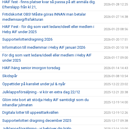
HAIF fest - finns platser kvar så passa på att anmäla dig.
2026-01-28 12:25
Eftersläpp från kl 21,
Fritidskortet OBS! Måste göras INNAN man betalar
2026-01-27 14:38
medlemsavgiftsfakturan
HAIF Fest - för dig som varit ledare/ideell eller medlem i
2026-01-23 08:56
Heby AIF under 2025
Supporterlotteridragning 2026
2026-01-20 17:51
Information till medlemmar i Heby AIF januari 2026
2026-01-20 10:18
För dig som varit ledare/ideell eller medlem i Heby AIF
2026-01-17 09:00
under 2025
HAIF-häng senior imorgon torsdag
2026-01-14 14:43
Skidspår
2026-01-08 10:54
Öppettider på kansliet under jul & nyår
2025-12-22 23:02
Julklappsförsäljning - vi kör en extra dag 22/12
2025-12-21 20:38
Glöm inte bort att stödja Heby AIF samtidigt som du
2025-12-19 14:00
inhandlar julmaten
Digitala lotter till uppesittarkvällen
2025-12-19 12:26
Supporterlotteri dragning december 2025
2025-12-17 09:38
Julklappsförsäljning - vi behöver din hjälp
2025-12-16 10:00