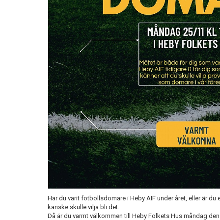
Har du varit fotbollsdomare i Heby AIF under året, eller är d
kanske skulle vilja bli det.
Då är du varmt välkommen till Heby Folkets Hus måndag den 25