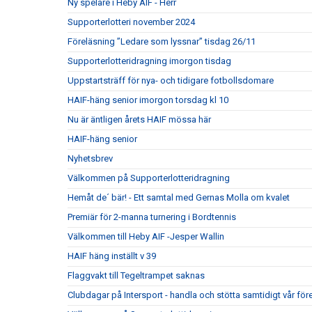
Ny spelare i Heby AIF - Herr
Supporterlotteri november 2024
Föreläsning ”Ledare som lyssnar” tisdag 26/11
Supporterlotteridragning imorgon tisdag
Uppstartsträff för nya- och tidigare fotbollsdomare
HAIF-häng senior imorgon torsdag kl 10
Nu är äntligen årets HAIF mössa här
HAIF-häng senior
Nyhetsbrev
Välkommen på Supporterlotteridragning
Hemåt de´ bär! - Ett samtal med Gernas Molla om kvalet
Premiär för 2-manna turnering i Bordtennis
Välkommen till Heby AIF -Jesper Wallin
HAIF häng inställt v 39
Flaggvakt till Tegeltrampet saknas
Clubdagar på Intersport - handla och stötta samtidigt vår för