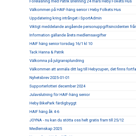
Föreläsning med Patrik Brenning 24 mars Heby Fokets Hus
Välkommen på HAIF-häng senior i Heby Folkets Hus
Uppdatering kring intrånget i SportAdmin
Viktigt meddelande angående personuppgiftsincidenten fr
Information gällande årets medlemsavgifter
HAIF häng senior torsdag 16/1 kl 10
Tack Hanna & Patrik
Välkomna på julgransplundring
Välkommen att anmäla ditt lag till Hebycupen, det finns fortf
Nyhetsbrev 2025-01-01
Supporterlotteri december 2024
Julavslutning för HAIF-häng senior
Heby BikePark färdigbyggt
HAIF häng åk 4-6
JOYNA - nu kan du stötta oss helt gratis fram till 25/12
Medlemskap 2025