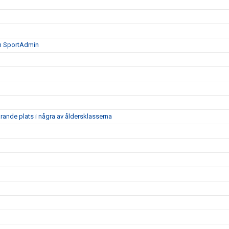
ån SportAdmin
arande plats i några av åldersklasserna