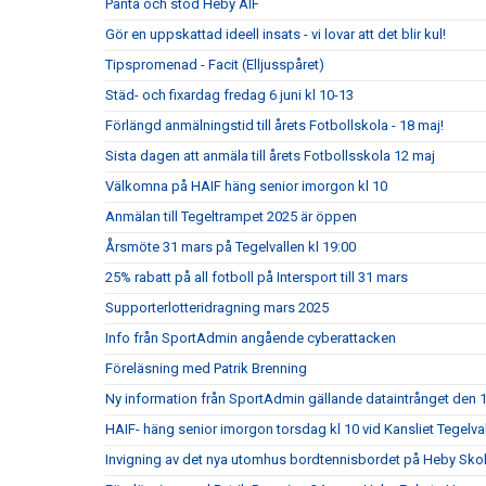
Panta och stöd Heby AIF
Gör en uppskattad ideell insats - vi lovar att det blir kul!
Tipspromenad - Facit (Elljusspåret)
Städ- och fixardag fredag 6 juni kl 10-13
Förlängd anmälningstid till årets Fotbollskola - 18 maj!
Sista dagen att anmäla till årets Fotbollsskola 12 maj
Välkomna på HAIF häng senior imorgon kl 10
Anmälan till Tegeltrampet 2025 är öppen
Årsmöte 31 mars på Tegelvallen kl 19:00
25% rabatt på all fotboll på Intersport till 31 mars
Supporterlotteridragning mars 2025
Info från SportAdmin angående cyberattacken
Föreläsning med Patrik Brenning
Ny information från SportAdmin gällande dataintrånget den 1
HAIF- häng senior imorgon torsdag kl 10 vid Kansliet Tegelva
Invigning av det nya utomhus bordtennisbordet på Heby Sko