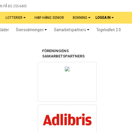
N PÅ BG 255-6405
LOTTERIER
HAIF-HÄNG SENIOR
BOKNING
LOGGA IN
kläder
Översvämningen
Samarbetspartners
Tegelvallen 2.0
FÖRENINGENS
SAMARBETSPARTNERS