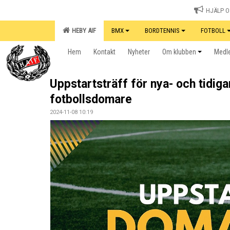
HJÄLP OS
HEBY AIF
BMX
BORDTENNIS
FOTBOLL
Hem
Kontakt
Nyheter
Om klubben
Medle
Uppstartsträff för nya- och tidiga
fotbollsdomare
2024-11-08 10:19