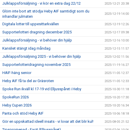
Julklappsförsäljning - vi kör en extra dag 22/12
2025-12-21 20:38
Glöm inte bort att stödja Heby AIF samtidigt som du
2025-12-19 14:00
inhandlar julmaten
Digitala lotter till uppesittarkvällen
2025-12-19 12:26
Supporterlotteri dragning december 2025
2025-12-17 09:38
Julklappsförsäljning - vi behöver din hjälp
2025-12-16 10:00
Kansliet stängt idag måndag
2025-12-15 11:57
Julklappsförsäljning 2025 - vi behöver din hjälp
2025-12-02 11:56
Supporterlotteridragning november 2025
2025-11-19 16:27
HAIF-häng senior
2025-11-05 12:37
Heby AIF få ta del av Gräsroten
2025-11-05 12:33
Spoke Run ikväll kl 17-19 vid Elljusspåret i Heby
2025-10-30 11:18
SpokeRun 2026
2025-10-20 17:30
Heby Cupen 2026
2025-10-20 16:34
Panta och stöd Heby AIF
2025-10-06 18:18
Gör en uppskattad ideell insats - vi lovar att det blir kul!
2025-08-05 21:52
Tipspromenad - Facit (Elljusspåret)
2025-07-06 10:06