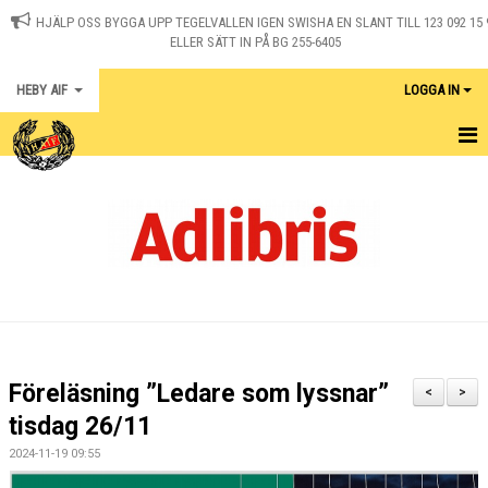
HJÄLP OSS BYGGA UPP TEGELVALLEN IGEN SWISHA EN SLANT TILL 123 092 15 
ELLER SÄTT IN PÅ BG 255-6405
HEBY AIF
LOGGA IN
HEM
KONTAKT
NYHETER
OM KLUBBEN
MEDLEM I HEBY AIF
Föreläsning ”Ledare som lyssnar”
<
>
KALENDER
tisdag 26/11
2024-11-19 09:55
MATCHER