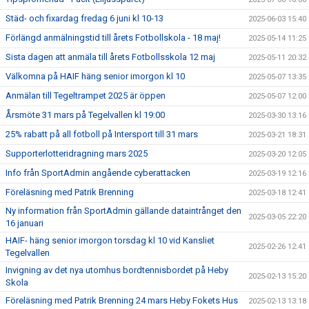
Städ- och fixardag fredag 6 juni kl 10-13
2025-06-03 15:40
Förlängd anmälningstid till årets Fotbollskola - 18 maj!
2025-05-14 11:25
Sista dagen att anmäla till årets Fotbollsskola 12 maj
2025-05-11 20:32
Välkomna på HAIF häng senior imorgon kl 10
2025-05-07 13:35
Anmälan till Tegeltrampet 2025 är öppen
2025-05-07 12:00
Årsmöte 31 mars på Tegelvallen kl 19:00
2025-03-30 13:16
25% rabatt på all fotboll på Intersport till 31 mars
2025-03-21 18:31
Supporterlotteridragning mars 2025
2025-03-20 12:05
Info från SportAdmin angående cyberattacken
2025-03-19 12:16
Föreläsning med Patrik Brenning
2025-03-18 12:41
Ny information från SportAdmin gällande dataintrånget den
2025-03-05 22:20
16 januari
HAIF- häng senior imorgon torsdag kl 10 vid Kansliet
2025-02-26 12:41
Tegelvallen
Invigning av det nya utomhus bordtennisbordet på Heby
2025-02-13 15:20
Skola
Föreläsning med Patrik Brenning 24 mars Heby Fokets Hus
2025-02-13 13:18