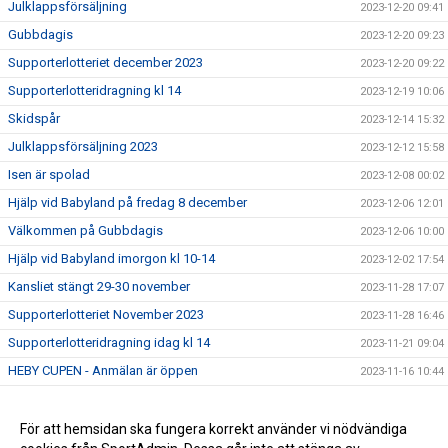
Julklappsförsäljning
2023-12-20 09:41
Gubbdagis
2023-12-20 09:23
Supporterlotteriet december 2023
2023-12-20 09:22
Supporterlotteridragning kl 14
2023-12-19 10:06
Skidspår
2023-12-14 15:32
Julklappsförsäljning 2023
2023-12-12 15:58
Isen är spolad
2023-12-08 00:02
Hjälp vid Babyland på fredag 8 december
2023-12-06 12:01
Välkommen på Gubbdagis
2023-12-06 10:00
Hjälp vid Babyland imorgon kl 10-14
2023-12-02 17:54
Kansliet stängt 29-30 november
2023-11-28 17:07
Supporterlotteriet November 2023
2023-11-28 16:46
Supporterlotteridragning idag kl 14
2023-11-21 09:04
HEBY CUPEN - Anmälan är öppen
2023-11-16 10:44
Öppna träningar för Heby AIF 2
2023-11-09 09:46
Välkommen på Gubbdagis
För att hemsidan ska fungera korrekt använder vi nödvändiga
2023-11-07 15:49