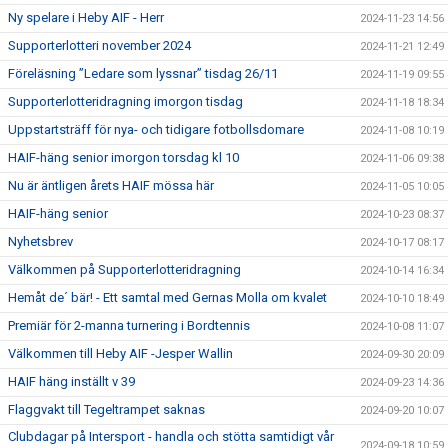
Ny spelare i Heby AIF - Herr
2024-11-23 14:56
Supporterlotteri november 2024
2024-11-21 12:49
Föreläsning ”Ledare som lyssnar” tisdag 26/11
2024-11-19 09:55
Supporterlotteridragning imorgon tisdag
2024-11-18 18:34
Uppstartsträff för nya- och tidigare fotbollsdomare
2024-11-08 10:19
HAIF-häng senior imorgon torsdag kl 10
2024-11-06 09:38
Nu är äntligen årets HAIF mössa här
2024-11-05 10:05
HAIF-häng senior
2024-10-23 08:37
Nyhetsbrev
2024-10-17 08:17
Välkommen på Supporterlotteridragning
2024-10-14 16:34
Hemåt de´ bär! - Ett samtal med Gernas Molla om kvalet
2024-10-10 18:49
Premiär för 2-manna turnering i Bordtennis
2024-10-08 11:07
Välkommen till Heby AIF -Jesper Wallin
2024-09-30 20:09
HAIF häng inställt v 39
2024-09-23 14:36
Flaggvakt till Tegeltrampet saknas
2024-09-20 10:07
Clubdagar på Intersport - handla och stötta samtidigt vår
2024-09-18 10:59