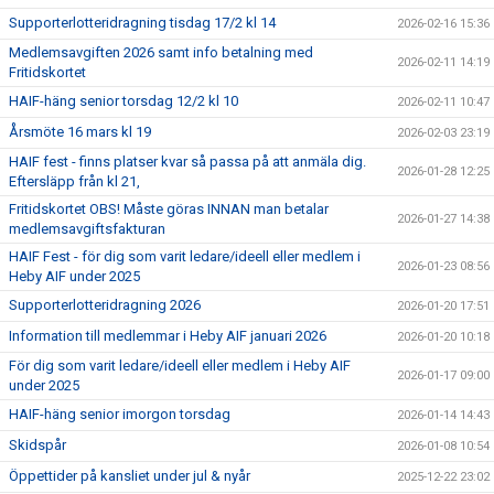
Supporterlotteridragning tisdag 17/2 kl 14
2026-02-16 15:36
Medlemsavgiften 2026 samt info betalning med
2026-02-11 14:19
Fritidskortet
HAIF-häng senior torsdag 12/2 kl 10
2026-02-11 10:47
Årsmöte 16 mars kl 19
2026-02-03 23:19
HAIF fest - finns platser kvar så passa på att anmäla dig.
2026-01-28 12:25
Eftersläpp från kl 21,
Fritidskortet OBS! Måste göras INNAN man betalar
2026-01-27 14:38
medlemsavgiftsfakturan
HAIF Fest - för dig som varit ledare/ideell eller medlem i
2026-01-23 08:56
Heby AIF under 2025
Supporterlotteridragning 2026
2026-01-20 17:51
Information till medlemmar i Heby AIF januari 2026
2026-01-20 10:18
För dig som varit ledare/ideell eller medlem i Heby AIF
2026-01-17 09:00
under 2025
HAIF-häng senior imorgon torsdag
2026-01-14 14:43
Skidspår
2026-01-08 10:54
Öppettider på kansliet under jul & nyår
2025-12-22 23:02