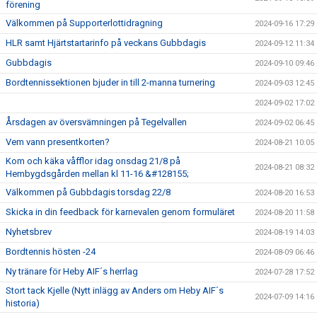
förening
Välkommen på Supporterlottidragning
2024-09-16 17:29
HLR samt Hjärtstartarinfo på veckans Gubbdagis
2024-09-12 11:34
Gubbdagis
2024-09-10 09:46
Bordtennissektionen bjuder in till 2-manna turnering
2024-09-03 12:45
2024-09-02 17:02
Årsdagen av översvämningen på Tegelvallen
2024-09-02 06:45
Vem vann presentkorten?
2024-08-21 10:05
Kom och käka våfflor idag onsdag 21/8 på
2024-08-21 08:32
Hembygdsgården mellan kl 11-16 &#128155;
Välkommen på Gubbdagis torsdag 22/8
2024-08-20 16:53
Skicka in din feedback för karnevalen genom formuläret
2024-08-20 11:58
Nyhetsbrev
2024-08-19 14:03
Bordtennis hösten -24
2024-08-09 06:46
Ny tränare för Heby AIF´s herrlag
2024-07-28 17:52
Stort tack Kjelle (Nytt inlägg av Anders om Heby AIF´s
2024-07-09 14:16
historia)