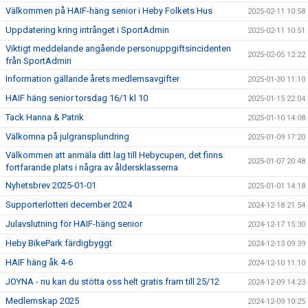
Välkommen på HAIF-häng senior i Heby Folkets Hus
2025-02-11 10:58
Uppdatering kring intrånget i SportAdmin
2025-02-11 10:51
Viktigt meddelande angående personuppgiftsincidenten
2025-02-05 12:22
från SportAdmin
Information gällande årets medlemsavgifter
2025-01-30 11:10
HAIF häng senior torsdag 16/1 kl 10
2025-01-15 22:04
Tack Hanna & Patrik
2025-01-10 14:08
Välkomna på julgransplundring
2025-01-09 17:20
Välkommen att anmäla ditt lag till Hebycupen, det finns
2025-01-07 20:48
fortfarande plats i några av åldersklasserna
Nyhetsbrev 2025-01-01
2025-01-01 14:18
Supporterlotteri december 2024
2024-12-18 21:54
Julavslutning för HAIF-häng senior
2024-12-17 15:30
Heby BikePark färdigbyggt
2024-12-13 09:39
HAIF häng åk 4-6
2024-12-10 11:10
JOYNA - nu kan du stötta oss helt gratis fram till 25/12
2024-12-09 14:23
Medlemskap 2025
2024-12-09 10:25