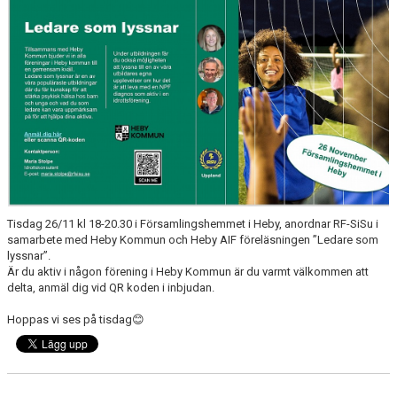
DOKUMENT
VÅRA LAG
KLUBBKLÄDER
ÖVERSVÄMNINGEN
SAMARBETSPARTNERS
TEGELVALLEN 2.0
Tisdag 26/11 kl 18-20.30 i Församlingshemmet i Heby, anordnar RF-SiSu i
samarbete med Heby Kommun och Heby AIF föreläsningen ”Ledare som
lyssnar”.
Är du aktiv i någon förening i Heby Kommun är du varmt välkommen att
delta, anmäl dig vid QR koden i inbjudan.
Hoppas vi ses på tisdag😊