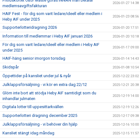
Fritidskortet OBS! Måste göras INNAN man betalar
2026-01-27 14:38
medlemsavgiftsfakturan
HAIF Fest - för dig som varit ledare/ideell eller medlem i
2026-01-23 08:56
Heby AIF under 2025
Supporterlotteridragning 2026
2026-01-20 17:51
Information till medlemmar i Heby AIF januari 2026
2026-01-20 10:18
För dig som varit ledare/ideell eller medlem i Heby AIF
2026-01-17 09:00
under 2025
HAIF-häng senior imorgon torsdag
2026-01-14 14:43
Skidspår
2026-01-08 10:54
Öppettider på kansliet under jul & nyår
2025-12-22 23:02
Julklappsförsäljning - vi kör en extra dag 22/12
2025-12-21 20:38
Glöm inte bort att stödja Heby AIF samtidigt som du
2025-12-19 14:00
inhandlar julmaten
Digitala lotter till uppesittarkvällen
2025-12-19 12:26
Supporterlotteri dragning december 2025
2025-12-17 09:38
Julklappsförsäljning - vi behöver din hjälp
2025-12-16 10:00
Kansliet stängt idag måndag
2025-12-15 11:57