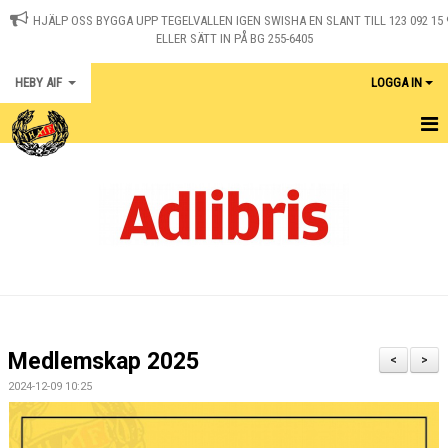
HJÄLP OSS BYGGA UPP TEGELVALLEN IGEN SWISHA EN SLANT TILL 123 092 15 
ELLER SÄTT IN PÅ BG 255-6405
HEBY AIF
LOGGA IN
HEM
KONTAKT
NYHETER
OM KLUBBEN
MEDLEM I HEBY AIF
Medlemskap 2025
<
>
KALENDER
2024-12-09 10:25
MATCHER