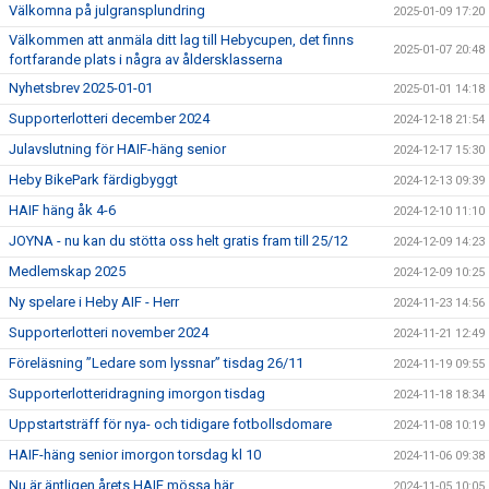
Välkomna på julgransplundring
2025-01-09 17:20
Välkommen att anmäla ditt lag till Hebycupen, det finns
2025-01-07 20:48
fortfarande plats i några av åldersklasserna
Nyhetsbrev 2025-01-01
2025-01-01 14:18
Supporterlotteri december 2024
2024-12-18 21:54
Julavslutning för HAIF-häng senior
2024-12-17 15:30
Heby BikePark färdigbyggt
2024-12-13 09:39
HAIF häng åk 4-6
2024-12-10 11:10
JOYNA - nu kan du stötta oss helt gratis fram till 25/12
2024-12-09 14:23
Medlemskap 2025
2024-12-09 10:25
Ny spelare i Heby AIF - Herr
2024-11-23 14:56
Supporterlotteri november 2024
2024-11-21 12:49
Föreläsning ”Ledare som lyssnar” tisdag 26/11
2024-11-19 09:55
Supporterlotteridragning imorgon tisdag
2024-11-18 18:34
Uppstartsträff för nya- och tidigare fotbollsdomare
2024-11-08 10:19
HAIF-häng senior imorgon torsdag kl 10
2024-11-06 09:38
Nu är äntligen årets HAIF mössa här
2024-11-05 10:05