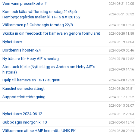
Vem vann presentkorten?
2024-08-21 10:05
Kom och käka våfflor idag onsdag 21/8 på
2024-08-21 08:32
Hembygdsgården mellan kl 11-16 &#128155;
Välkommen på Gubbdagis torsdag 22/8
2024-08-20 16:53
Skicka in din feedback för karnevalen genom formuläret
2024-08-20 11:58
Nyhetsbrev
2024-08-19 14:03
Bordtennis hösten -24
2024-08-09 06:46
Ny tränare för Heby AIF´s herrlag
2024-07-28 17:52
Stort tack Kjelle (Nytt inlägg av Anders om Heby AIF´s
2024-07-09 14:16
historia)
Hjälp till karnevalen 16-17 augusti
2024-07-08 19:53
Kansliet semesterstängt
2024-06-26 07:51
Supporterlotteridragning
2024-06-17 19:52
2024-06-13 08:07
Nyhetsbrev 2024-06-12
2024-06-12 20:03
Gubbdagis imorgon kl 10
2024-06-04 18:14
Välkommen att se HAIF herr möta UNIK FK
2024-05-30 20:24