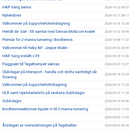
HAIF-häng senior
2024-10-23 08:37
Nyhetsbrev
2024-10-17 08:17
Välkommen på Supporterlotteridragning
2024-10-14 16:34
Hemåt de´ bär! - Ett samtal med Gernas Molla om kvalet
2024-10-10 18:49
Premiär för 2-manna turnering i Bordtennis
2024-10-08 11:07
Välkommen till Heby AIF -Jesper Wallin
2024-09-30 20:09
HAIF häng inställt v 39
2024-09-23 14:36
Flaggvakt till Tegeltrampet saknas
2024-09-20 10:07
Clubdagar på Intersport - handla och stötta samtidigt vår
2024-09-18 10:59
förening
Välkommen på Supporterlottidragning
2024-09-16 17:29
HLR samt Hjärtstartarinfo på veckans Gubbdagis
2024-09-12 11:34
Gubbdagis
2024-09-10 09:46
Bordtennissektionen bjuder in till 2-manna turnering
2024-09-03 12:45
2024-09-02 17:02
Årsdagen av översvämningen på Tegelvallen
2024-09-02 06:45