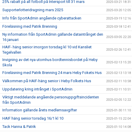
25% rabatt på all fotboll på Intersport till 31 mars
2025-03-21 18:31
Supporterlotteridragning mars 2025
2025-03-20 12:05
Info från SportAdmin angående cyberattacken
2025-03-19 12:16
Föreläsning med Patrik Brenning
2025-03-18 12:41
Ny information från SportAdmin gällande dataintrånget den
2025-03-05 22:20
16 januari
HAIF- häng senior imorgon torsdag kl 10 vid Kansliet
2025-02-26 12:41
Tegelvallen
Invigning av det nya utomhus bordtennisbordet på Heby
2025-02-13 15:20
Skola
Föreläsning med Patrik Brenning 24 mars Heby Fokets Hus
2025-02-13 13:18
Välkommen på HAIF-häng senior i Heby Folkets Hus
2025-02-11 10:58
Uppdatering kring intrånget i SportAdmin
2025-02-11 10:51
Viktigt meddelande angående personuppgiftsincidenten
2025-02-05 12:22
från SportAdmin
Information gällande årets medlemsavgifter
2025-01-30 11:10
HAIF häng senior torsdag 16/1 kl 10
2025-01-15 22:04
Tack Hanna & Patrik
2025-01-10 14:08