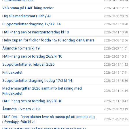
2026-04-15 08:24
Välkomna på HAIF häng senior
2026-04-08 12:07
Hej alla medlemmar i Heby AIF
2026-03-30 20:09
Supporterlotteridragning 17/3 kl 14
2026-03-16 19:20
HAIF-häng senior imorgon torsdag kl 10
2026-03-11 13:28
Heby Cupen för flickor födda 15/16 söndag den 8 mars
2026-03-05 12:06
Årsmöte 16 mars kl 19
2026-02-27 11:01
HAIF-häng senior torsdag 26/2 kl 10
2026-02-25 10:21
Supporterlotteriet februari 2026
2026-02-18 11:52
Fritidskortet
2026-02-16 17:41
Supporterlotteridragning tisdag 17/2 kl 14
2026-02-16 15:36
Medlemsavgiften 2026 samt info betalning med
2026-02-11 14:19
Fritidskortet
HAIF-häng senior torsdag 12/2 kl 10
2026-02-11 10:47
Årsmöte 16 mars kl 19
2026-02-03 23:19
HAIF fest - finns platser kvar så passa på att anmäla dig.
2026-01-28 12:25
Eftersläpp från kl 21,