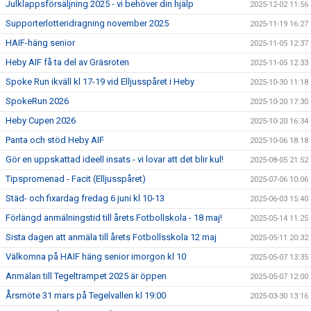
Julklappsförsäljning 2025 - vi behöver din hjälp
2025-12-02 11:56
Supporterlotteridragning november 2025
2025-11-19 16:27
HAIF-häng senior
2025-11-05 12:37
Heby AIF få ta del av Gräsroten
2025-11-05 12:33
Spoke Run ikväll kl 17-19 vid Elljusspåret i Heby
2025-10-30 11:18
SpokeRun 2026
2025-10-20 17:30
Heby Cupen 2026
2025-10-20 16:34
Panta och stöd Heby AIF
2025-10-06 18:18
Gör en uppskattad ideell insats - vi lovar att det blir kul!
2025-08-05 21:52
Tipspromenad - Facit (Elljusspåret)
2025-07-06 10:06
Städ- och fixardag fredag 6 juni kl 10-13
2025-06-03 15:40
Förlängd anmälningstid till årets Fotbollskola - 18 maj!
2025-05-14 11:25
Sista dagen att anmäla till årets Fotbollsskola 12 maj
2025-05-11 20:32
Välkomna på HAIF häng senior imorgon kl 10
2025-05-07 13:35
Anmälan till Tegeltrampet 2025 är öppen
2025-05-07 12:00
Årsmöte 31 mars på Tegelvallen kl 19:00
2025-03-30 13:16