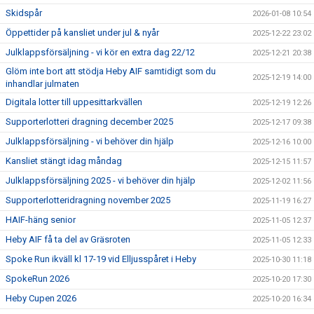
Skidspår
2026-01-08 10:54
Öppettider på kansliet under jul & nyår
2025-12-22 23:02
Julklappsförsäljning - vi kör en extra dag 22/12
2025-12-21 20:38
Glöm inte bort att stödja Heby AIF samtidigt som du
2025-12-19 14:00
inhandlar julmaten
Digitala lotter till uppesittarkvällen
2025-12-19 12:26
Supporterlotteri dragning december 2025
2025-12-17 09:38
Julklappsförsäljning - vi behöver din hjälp
2025-12-16 10:00
Kansliet stängt idag måndag
2025-12-15 11:57
Julklappsförsäljning 2025 - vi behöver din hjälp
2025-12-02 11:56
Supporterlotteridragning november 2025
2025-11-19 16:27
HAIF-häng senior
2025-11-05 12:37
Heby AIF få ta del av Gräsroten
2025-11-05 12:33
Spoke Run ikväll kl 17-19 vid Elljusspåret i Heby
2025-10-30 11:18
SpokeRun 2026
2025-10-20 17:30
Heby Cupen 2026
2025-10-20 16:34