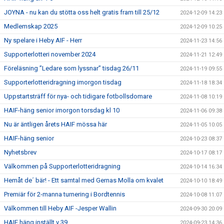
JOYNA - nu kan du stötta oss helt gratis fram till 25/12
2024-12-09 14:23
Medlemskap 2025
2024-12-09 10:25
Ny spelare i Heby AIF - Herr
2024-11-23 14:56
Supporterlotteri november 2024
2024-11-21 12:49
Föreläsning ”Ledare som lyssnar” tisdag 26/11
2024-11-19 09:55
Supporterlotteridragning imorgon tisdag
2024-11-18 18:34
Uppstartsträff för nya- och tidigare fotbollsdomare
2024-11-08 10:19
HAIF-häng senior imorgon torsdag kl 10
2024-11-06 09:38
Nu är äntligen årets HAIF mössa här
2024-11-05 10:05
HAIF-häng senior
2024-10-23 08:37
Nyhetsbrev
2024-10-17 08:17
Välkommen på Supporterlotteridragning
2024-10-14 16:34
Hemåt de´ bär! - Ett samtal med Gernas Molla om kvalet
2024-10-10 18:49
Premiär för 2-manna turnering i Bordtennis
2024-10-08 11:07
Välkommen till Heby AIF -Jesper Wallin
2024-09-30 20:09
HAIF häng inställt v 39
2024-09-23 14:36