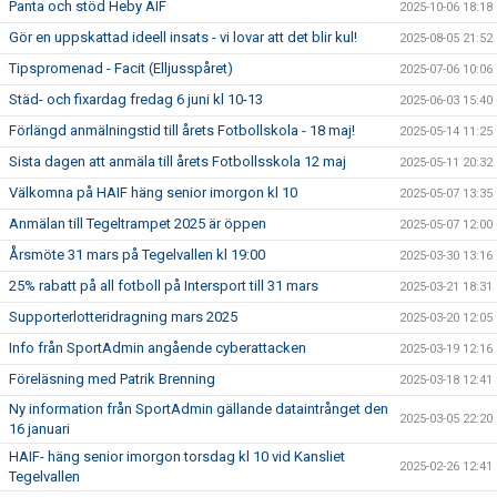
Panta och stöd Heby AIF
2025-10-06 18:18
Gör en uppskattad ideell insats - vi lovar att det blir kul!
2025-08-05 21:52
Tipspromenad - Facit (Elljusspåret)
2025-07-06 10:06
Städ- och fixardag fredag 6 juni kl 10-13
2025-06-03 15:40
Förlängd anmälningstid till årets Fotbollskola - 18 maj!
2025-05-14 11:25
Sista dagen att anmäla till årets Fotbollsskola 12 maj
2025-05-11 20:32
Välkomna på HAIF häng senior imorgon kl 10
2025-05-07 13:35
Anmälan till Tegeltrampet 2025 är öppen
2025-05-07 12:00
Årsmöte 31 mars på Tegelvallen kl 19:00
2025-03-30 13:16
25% rabatt på all fotboll på Intersport till 31 mars
2025-03-21 18:31
Supporterlotteridragning mars 2025
2025-03-20 12:05
Info från SportAdmin angående cyberattacken
2025-03-19 12:16
Föreläsning med Patrik Brenning
2025-03-18 12:41
Ny information från SportAdmin gällande dataintrånget den
2025-03-05 22:20
16 januari
HAIF- häng senior imorgon torsdag kl 10 vid Kansliet
2025-02-26 12:41
Tegelvallen