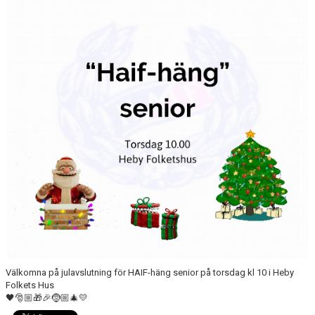
DOKUMENT
VÅRA LAG
KLUBBKLÄDER
ÖVERSVÄMNINGEN
SAMARBETSPARTNERS
TEGELVALLEN 2.0
Välkomna på julavslutning för HAIF-häng senior på torsdag kl 10 i Heby
Folkets Hus
🖤🎅🏼🎁🎉🤶🏼🎄💛