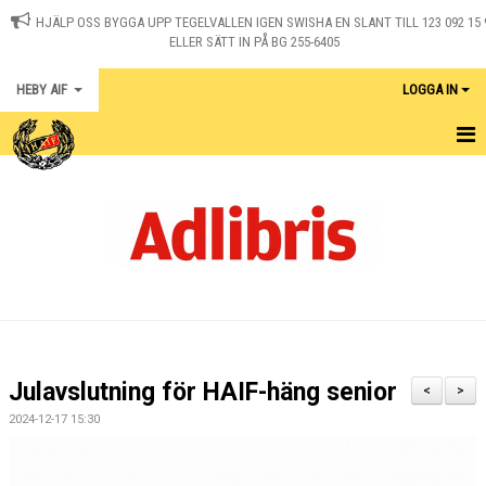
HJÄLP OSS BYGGA UPP TEGELVALLEN IGEN SWISHA EN SLANT TILL 123 092 15 
ELLER SÄTT IN PÅ BG 255-6405
HEBY AIF
LOGGA IN
HEM
KONTAKT
NYHETER
OM KLUBBEN
MEDLEM I HEBY AIF
Julavslutning för HAIF-häng senior
<
>
KALENDER
2024-12-17 15:30
MATCHER