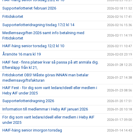
2026-02-25 10:21
Supporterlotteriet februari 2026
2026-02-18 11:52
Fritidskortet
2026-02-16 17:41
Supporterlotteridragning tisdag 17/2 kl 14
2026-02-16 15:36
Medlemsavgiften 2026 samt info betalning med
2026-02-11 14:19
Fritidskortet
HAIF-häng senior torsdag 12/2 kl 10
2026-02-11 10:47
Årsmöte 16 mars kl 19
2026-02-03 23:19
HAIF fest - finns platser kvar så passa på att anmäla dig.
2026-01-28 12:25
Eftersläpp från kl 21,
Fritidskortet OBS! Måste göras INNAN man betalar
2026-01-27 14:38
medlemsavgiftsfakturan
HAIF Fest - för dig som varit ledare/ideell eller medlem i
2026-01-23 08:56
Heby AIF under 2025
Supporterlotteridragning 2026
2026-01-20 17:51
Information till medlemmar i Heby AIF januari 2026
2026-01-20 10:18
För dig som varit ledare/ideell eller medlem i Heby AIF
2026-01-17 09:00
under 2025
HAIF-häng senior imorgon torsdag
2026-01-14 14:43