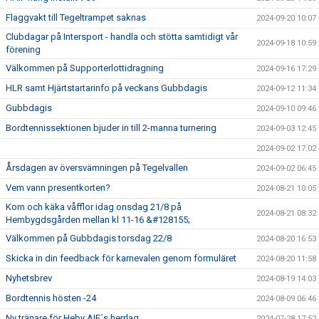
Flaggvakt till Tegeltrampet saknas
2024-09-20 10:07
Clubdagar på Intersport - handla och stötta samtidigt vår
2024-09-18 10:59
förening
Välkommen på Supporterlottidragning
2024-09-16 17:29
HLR samt Hjärtstartarinfo på veckans Gubbdagis
2024-09-12 11:34
Gubbdagis
2024-09-10 09:46
Bordtennissektionen bjuder in till 2-manna turnering
2024-09-03 12:45
2024-09-02 17:02
Årsdagen av översvämningen på Tegelvallen
2024-09-02 06:45
Vem vann presentkorten?
2024-08-21 10:05
Kom och käka våfflor idag onsdag 21/8 på
2024-08-21 08:32
Hembygdsgården mellan kl 11-16 &#128155;
Välkommen på Gubbdagis torsdag 22/8
2024-08-20 16:53
Skicka in din feedback för karnevalen genom formuläret
2024-08-20 11:58
Nyhetsbrev
2024-08-19 14:03
Bordtennis hösten -24
2024-08-09 06:46
Ny tränare för Heby AIF´s herrlag
2024-07-28 17:52