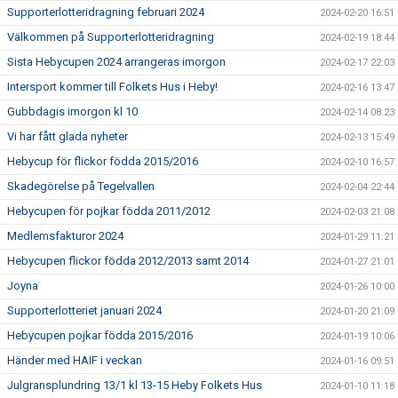
Supporterlotteridragning februari 2024
2024-02-20 16:51
Välkommen på Supporterlotteridragning
2024-02-19 18:44
Sista Hebycupen 2024 arrangeras imorgon
2024-02-17 22:03
Intersport kommer till Folkets Hus i Heby!
2024-02-16 13:47
Gubbdagis imorgon kl 10
2024-02-14 08:23
Vi har fått glada nyheter
2024-02-13 15:49
Hebycup för flickor födda 2015/2016
2024-02-10 16:57
Skadegörelse på Tegelvallen
2024-02-04 22:44
Hebycupen för pojkar födda 2011/2012
2024-02-03 21:08
Medlemsfakturor 2024
2024-01-29 11:21
Hebycupen flickor födda 2012/2013 samt 2014
2024-01-27 21:01
Joyna
2024-01-26 10:00
Supporterlotteriet januari 2024
2024-01-20 21:09
Hebycupen pojkar födda 2015/2016
2024-01-19 10:06
Händer med HAIF i veckan
2024-01-16 09:51
Julgransplundring 13/1 kl 13-15 Heby Folkets Hus
2024-01-10 11:18