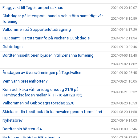
Flaggvakt till Tegeltrampet saknas
2024-09-20 10:07
Clubdagar på Intersport - handla och stötta samtidigt vår
2024-09-18 10:59
förening
Välkommen på Supporterlottidragning
2024-09-16 17:29
HLR samt Hjärtstartarinfo på veckans Gubbdagis
2024-09-12 11:34
Gubbdagis
2024-09-10 09:46
Bordtennissektionen bjuder in till 2-manna turnering
2024-09-03 12:45
2024-09-02 17:02
Årsdagen av översvämningen på Tegelvallen
2024-09-02 06:45
Vem vann presentkorten?
2024-08-21 10:05
Kom och käka våfflor idag onsdag 21/8 på
2024-08-21 08:32
Hembygdsgården mellan kl 11-16 &#128155;
Välkommen på Gubbdagis torsdag 22/8
2024-08-20 16:53
Skicka in din feedback för karnevalen genom formuläret
2024-08-20 11:58
Nyhetsbrev
2024-08-19 14:03
Bordtennis hösten -24
2024-08-09 06:46
Ny tränare för Heby AIF´s herrlag
2024-07-28 17:52