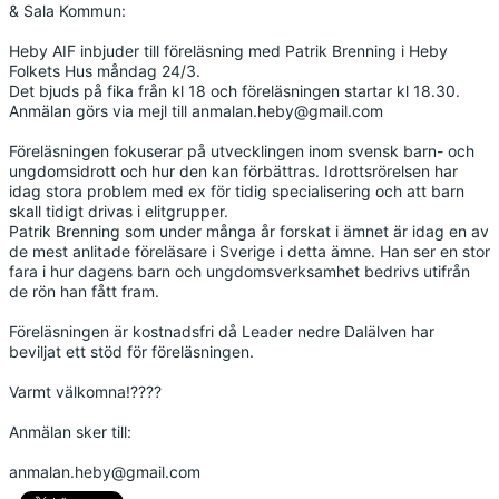
& Sala Kommun:
DOKUMENT
Heby AIF inbjuder till föreläsning med Patrik Brenning i Heby
Folkets Hus måndag 24/3.
VÅRA LAG
Det bjuds på fika från kl 18 och föreläsningen startar kl 18.30.
Anmälan görs via mejl till anmalan.heby@gmail.com
KLUBBKLÄDER
Föreläsningen fokuserar på utvecklingen inom svensk barn- och
ÖVERSVÄMNINGEN
ungdomsidrott och hur den kan förbättras. Idrottsrörelsen har
idag stora problem med ex för tidig specialisering och att barn
skall tidigt drivas i elitgrupper.
SAMARBETSPARTNERS
Patrik Brenning som under många år forskat i ämnet är idag en av
de mest anlitade föreläsare i Sverige i detta ämne. Han ser en stor
TEGELVALLEN 2.0
fara i hur dagens barn och ungdomsverksamhet bedrivs utifrån
de rön han fått fram.
Föreläsningen är kostnadsfri då Leader nedre Dalälven har
beviljat ett stöd för föreläsningen.
Varmt välkomna!????
Anmälan sker till:
anmalan.heby@gmail.com