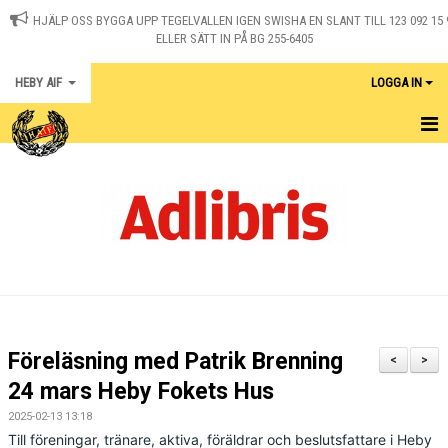
HJÄLP OSS BYGGA UPP TEGELVALLEN IGEN SWISHA EN SLANT TILL 123 092 15 
ELLER SÄTT IN PÅ BG 255-6405
HEBY AIF
LOGGA IN
HEM
KONTAKT
NYHETER
OM KLUBBEN
MEDLEM I HEBY AIF
Föreläsning med Patrik Brenning
<
>
KALENDER
24 mars Heby Fokets Hus
2025-02-13 13:18
MATCHER
Till föreningar, tränare, aktiva, föräldrar och beslutsfattare i Heby