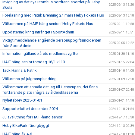
Invigning av det nya utomhus bordtennisbordet på Heby
2025-02-13 15:20
Skola
Föreläsning med Patrik Brenning 24 mars Heby Fokets Hus
2025-02-13 13:18
Välkommen på HAIF-häng senior i Heby Folkets Hus
2025-02-11 10:58
Uppdatering kring intrånget i SportAdmin
2025-02-11 10:51
Viktigt meddelande angående personuppgiftsincidenten
2025-02-05 12:22
från SportAdmin
Information gällande årets medlemsavgifter
2025-01-30 11:10
HAIF häng senior torsdag 16/1 kl 10
2025-01-15 22:04
Tack Hanna & Patrik
2025-01-10 14:08
Välkomna på julgransplundring
2025-01-09 17:20
Välkommen att anmäla ditt lag till Hebycupen, det finns
2025-01-07 20:48
fortfarande plats i några av åldersklasserna
Nyhetsbrev 2025-01-01
2025-01-01 14:18
Supporterlotteri december 2024
2024-12-18 21:54
Julavslutning för HAIF-häng senior
2024-12-17 15:30
Heby BikePark färdigbyggt
2024-12-13 09:39
HAIF häng åk 4-6
2024-12-10 11:10