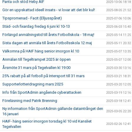
Panta och stöd Heby AIF
2025-10-06 18:18
Gör en uppskattad ideell insats - vi lovar att det blir kul!
2025-08-05 21:52
Tipspromenad - Facit (Elljusspåret)
2025-07-06 10:06
Städ- och fixardag fredag 6 juni kl 10-13
2025-06-03 15:40
Förlängd anmälningstid till årets Fotbollskola - 18 maj!
2025-05-14 11:25
Sista dagen att anmäla till årets Fotbollsskola 12 maj
2025-05-11 20:32
Välkomna på HAIF häng senior imorgon kl 10
2025-05-07 13:35
Anmälan till Tegeltrampet 2025 är öppen
2025-05-07 12:00
Årsmöte 31 mars på Tegelvallen kl 19:00
2025-03-30 13:16
25% rabatt på all fotboll på Intersport till 31 mars
2025-03-21 18:31
Supporterlotteridragning mars 2025
2025-03-20 12:05
Info från SportAdmin angående cyberattacken
2025-03-19 12:16
Föreläsning med Patrik Brenning
2025-03-18 12:41
Ny information från SportAdmin gällande dataintrånget den
2025-03-05 22:20
16 januari
HAIF- häng senior imorgon torsdag kl 10 vid Kansliet
2025-02-26 12:41
Tegelvallen