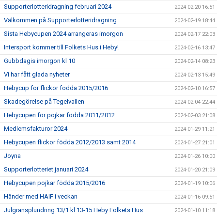
Supporterlotteridragning februari 2024
2024-02-20 16:51
Välkommen på Supporterlotteridragning
2024-02-19 18:44
Sista Hebycupen 2024 arrangeras imorgon
2024-02-17 22:03
Intersport kommer till Folkets Hus i Heby!
2024-02-16 13:47
Gubbdagis imorgon kl 10
2024-02-14 08:23
Vi har fått glada nyheter
2024-02-13 15:49
Hebycup för flickor födda 2015/2016
2024-02-10 16:57
Skadegörelse på Tegelvallen
2024-02-04 22:44
Hebycupen för pojkar födda 2011/2012
2024-02-03 21:08
Medlemsfakturor 2024
2024-01-29 11:21
Hebycupen flickor födda 2012/2013 samt 2014
2024-01-27 21:01
Joyna
2024-01-26 10:00
Supporterlotteriet januari 2024
2024-01-20 21:09
Hebycupen pojkar födda 2015/2016
2024-01-19 10:06
Händer med HAIF i veckan
2024-01-16 09:51
Julgransplundring 13/1 kl 13-15 Heby Folkets Hus
2024-01-10 11:18