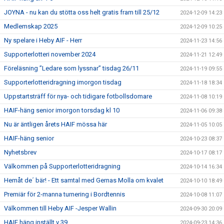
JOYNA - nu kan du stötta oss helt gratis fram till 25/12
2024-12-09 14:23
Medlemskap 2025
2024-12-09 10:25
Ny spelare i Heby AIF - Herr
2024-11-23 14:56
Supporterlotteri november 2024
2024-11-21 12:49
Föreläsning ”Ledare som lyssnar” tisdag 26/11
2024-11-19 09:55
Supporterlotteridragning imorgon tisdag
2024-11-18 18:34
Uppstartsträff för nya- och tidigare fotbollsdomare
2024-11-08 10:19
HAIF-häng senior imorgon torsdag kl 10
2024-11-06 09:38
Nu är äntligen årets HAIF mössa här
2024-11-05 10:05
HAIF-häng senior
2024-10-23 08:37
Nyhetsbrev
2024-10-17 08:17
Välkommen på Supporterlotteridragning
2024-10-14 16:34
Hemåt de´ bär! - Ett samtal med Gernas Molla om kvalet
2024-10-10 18:49
Premiär för 2-manna turnering i Bordtennis
2024-10-08 11:07
Välkommen till Heby AIF -Jesper Wallin
2024-09-30 20:09
HAIF häng inställt v 39
2024-09-23 14:36