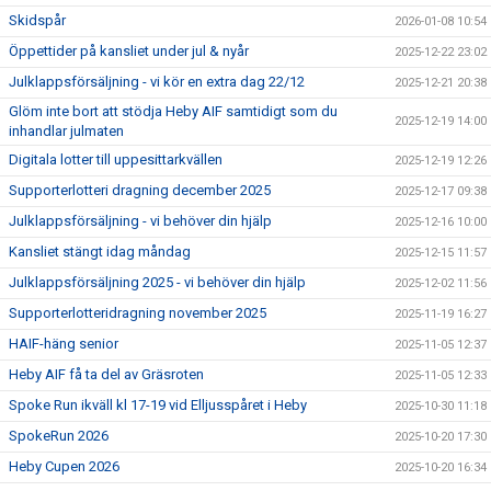
Skidspår
2026-01-08 10:54
Öppettider på kansliet under jul & nyår
2025-12-22 23:02
Julklappsförsäljning - vi kör en extra dag 22/12
2025-12-21 20:38
Glöm inte bort att stödja Heby AIF samtidigt som du
2025-12-19 14:00
inhandlar julmaten
Digitala lotter till uppesittarkvällen
2025-12-19 12:26
Supporterlotteri dragning december 2025
2025-12-17 09:38
Julklappsförsäljning - vi behöver din hjälp
2025-12-16 10:00
Kansliet stängt idag måndag
2025-12-15 11:57
Julklappsförsäljning 2025 - vi behöver din hjälp
2025-12-02 11:56
Supporterlotteridragning november 2025
2025-11-19 16:27
HAIF-häng senior
2025-11-05 12:37
Heby AIF få ta del av Gräsroten
2025-11-05 12:33
Spoke Run ikväll kl 17-19 vid Elljusspåret i Heby
2025-10-30 11:18
SpokeRun 2026
2025-10-20 17:30
Heby Cupen 2026
2025-10-20 16:34