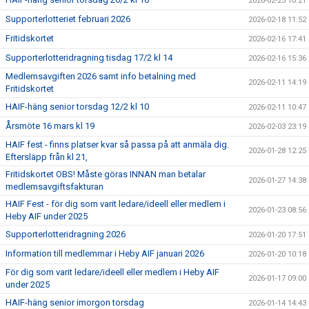
2026-02-25 10:21
Supporterlotteriet februari 2026
2026-02-18 11:52
Fritidskortet
2026-02-16 17:41
Supporterlotteridragning tisdag 17/2 kl 14
2026-02-16 15:36
Medlemsavgiften 2026 samt info betalning med
2026-02-11 14:19
Fritidskortet
HAIF-häng senior torsdag 12/2 kl 10
2026-02-11 10:47
Årsmöte 16 mars kl 19
2026-02-03 23:19
HAIF fest - finns platser kvar så passa på att anmäla dig.
2026-01-28 12:25
Eftersläpp från kl 21,
Fritidskortet OBS! Måste göras INNAN man betalar
2026-01-27 14:38
medlemsavgiftsfakturan
HAIF Fest - för dig som varit ledare/ideell eller medlem i
2026-01-23 08:56
Heby AIF under 2025
Supporterlotteridragning 2026
2026-01-20 17:51
Information till medlemmar i Heby AIF januari 2026
2026-01-20 10:18
För dig som varit ledare/ideell eller medlem i Heby AIF
2026-01-17 09:00
under 2025
HAIF-häng senior imorgon torsdag
2026-01-14 14:43